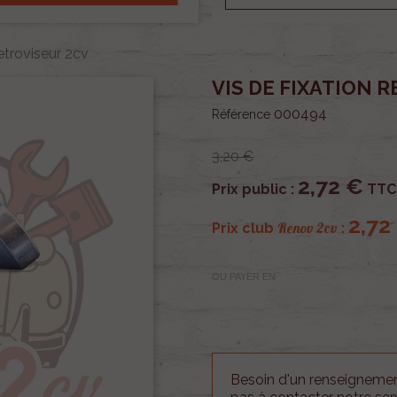
retroviseur 2cv
VIS DE FIXATION 
000494
Référence
3,20 €
2,72 €
Prix public :
TTC
2,72
Renov 2cv
Prix club
:
OU PAYER EN
Besoin d'un renseignement