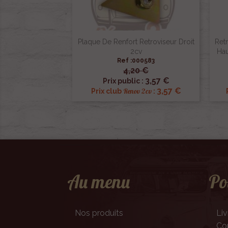
Plaque De Renfort Retroviseur Droit
Ret
2cv
Hau
Ref :000583
4,20 €

Aperçu rapide
3,57 €
Prix public :
3,57 €
Renov 2cv
Prix club
:
Au menu
Po
Nos produits
Liv
Con