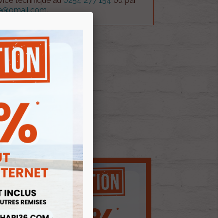
rvice technique au
0254 277 154
ou par
ue@gmail.com
.
 AU PANIER
E D'ENVIES