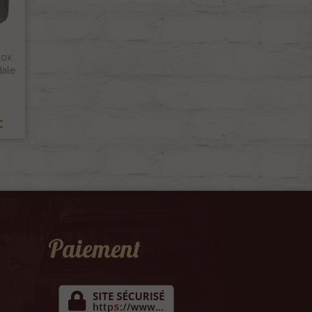
nox
dale
€
Paiement