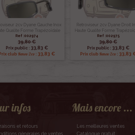
roviseur 2cv Dyane Gauche Inox
Retroviseur 2cv Dyane Droit I
te Qualite Forme Trapézoïdale
Haute Qualite Forme Trapézoï
Ref :002974
Ref :002975
39,80 €
39,80 €


Aperçu rapide
Aperçu rapide
33,83 €
33,83 €
Prix public :
Prix public :
33,83 €
33,83 
Renov 2cv
Renov 2cv
Prix club
:
Prix club
:
ur infos
Mais encore ...
raisons et retours
Les meilleures ventes
ditions générales de ventes
Catalogue gratuit