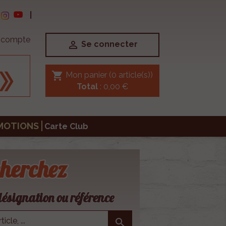
|
e compte

Se connecter
shopping_cart
Mon panier
(0 article(s))
Total
: 0,00 €
MOTIONS
Carte Club
herchez
ésignation ou référence
