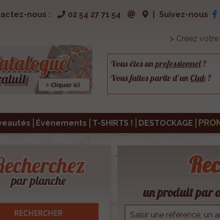
actez-nous :
02 54 27 71 54
|
Suivez-nous
>
Créez votr
Vous êtes un
professionnel
?
Vous faites partie d’un
Club
?
PRO
veautés
Évènements
T-SHIRTS !
DESTOCKAGE
Rec
un produit par d