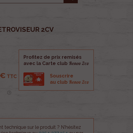
RETROVISEUR 2CV
Profitez de prix remisés
Renov 2cv
avec la Carte club
 €
Souscrire
TTC
Renov 2cv
au club
 technique sur le produit ? N'hésitez