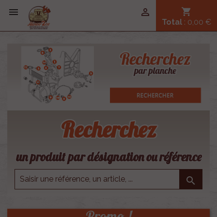


shopping_cart
Total
: 0,00 €
Recherchez
un produit par désignation ou référence

Promo !