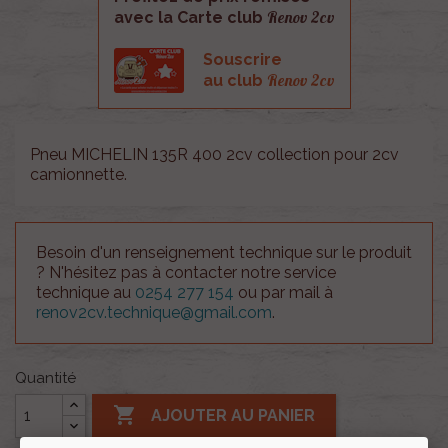
Renov 2cv
avec la Carte club
Souscrire
Renov 2cv
au club
Pneu MICHELIN 135R 400 2cv collection pour 2cv
camionnette.
Besoin d'un renseignement technique sur le produit
? N'hésitez pas à contacter notre service
technique au
0254 277 154
ou par mail à
renov2cv.technique@gmail.com
.
Quantité

AJOUTER AU PANIER