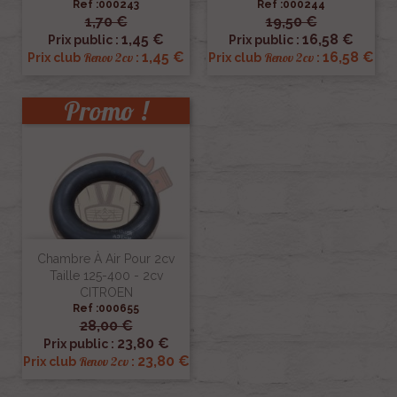
Ref :000243
Ref :000244
1,70 €
19,50 €
1,45 €
16,58 €
Prix public :
Prix public :
1,45 €
16,58 €
Renov 2cv
Renov 2cv
Prix club
:
Prix club
:
Promo !
Chambre À Air Pour 2cv
Taille 125-400 - 2cv
CITROEN
Ref :000655
28,00 €
23,80 €
Prix public :
23,80 €
Renov 2cv
Prix club
: