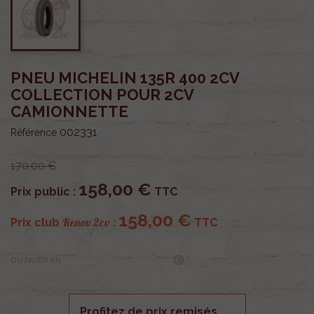
PNEU MICHELIN 135R 400 2CV
COLLECTION POUR 2CV
CAMIONNETTE
002331
Référence
170,00 €
158,00 €
Prix public :
TTC
158,00 €
Renov 2cv
Prix club
:
TTC
OU PAYER EN
Profitez de prix remisés