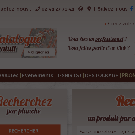
actez-nous :
02 54 27 71 54
|
Suivez-nous
>
Créez votr
Vous êtes un
professionnel
?
Vous faites partie d’un
Club
?
PRO
veautés
Évènements
T-SHIRTS !
DESTOCKAGE
Rec
un produit par d