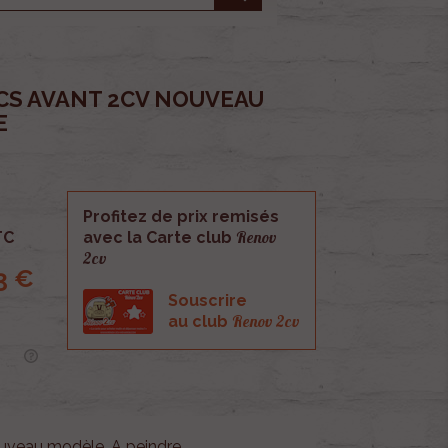
CS AVANT 2CV NOUVEAU
E
Profitez de prix remisés
Renov
TC
avec la Carte club
2cv
3 €
Souscrire
Renov 2cv
au club
uveau modèle. A peindre.