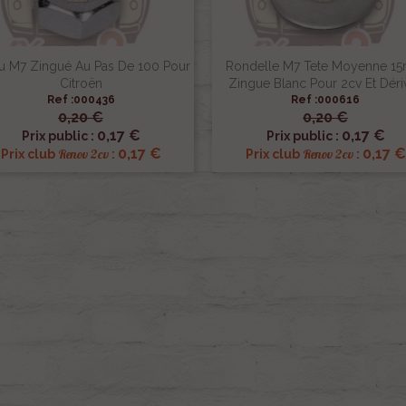
u M7 Zingué Au Pas De 100 Pour
Rondelle M7 Tete Moyenne 1
Citroën
Zingue Blanc Pour 2cv Et Déri
Ref :000436
Ref :000616
0,20 €
0,20 €


Aperçu rapide
Aperçu rapide
0,17 €
0,17 €
Prix public :
Prix public :
0,17 €
0,17 €
Renov 2cv
Renov 2cv
Prix club
:
Prix club
: