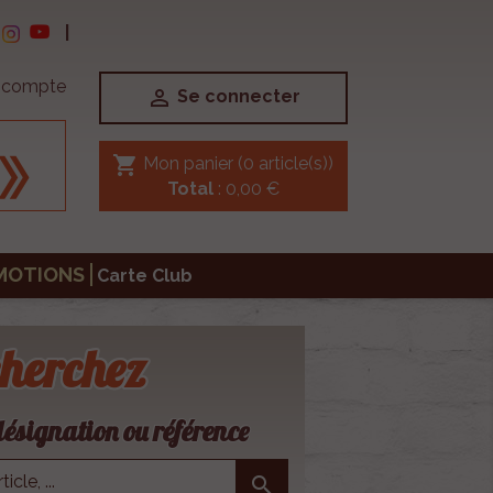
|
e compte

Se connecter
shopping_cart
Mon panier
(0 article(s))
Total
: 0,00 €
MOTIONS
Carte Club
herchez
ésignation ou référence
