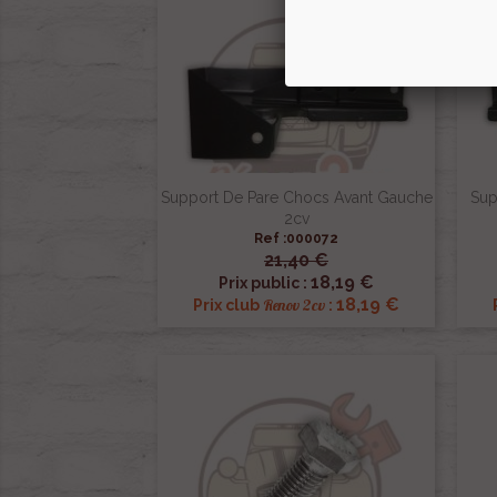
Support De Pare Chocs Avant Gauche
Sup
2cv
Ref :000072
21,40 €

Aperçu rapide
18,19 €
Prix public :
18,19 €
Renov 2cv
Prix club
: