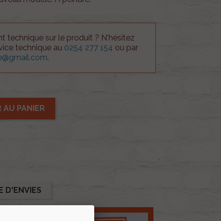
 technique sur le produit ? N'hésitez
rvice technique au
0254 277 154
ou par
ue@gmail.com
.
 AU PANIER
E D'ENVIES