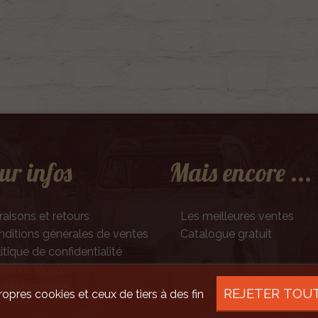
ur infos
Mais encore ...
raisons et retours
Les meilleures ventes
ditions générales de ventes
Catalogue gratuit
itique de confidentialité
tions légales
ntactez-nous
REJETER TOU
ropres cookies et ceux de tiers à des fin