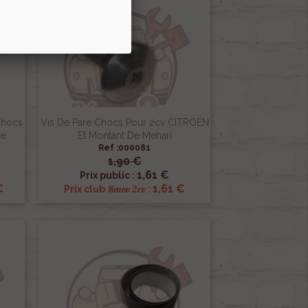
Chocs
Vis De Pare Chocs Pour 2cv CITROEN
le
Et Montant De Mehari
Ref :000081
1,90 €

Aperçu rapide
1,61 €
Prix public :
€
1,61 €
Renov 2cv
Prix club
: