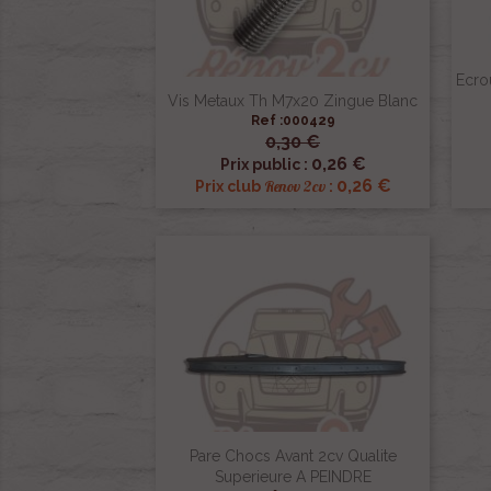
Ecro
Vis Metaux Th M7x20 Zingue Blanc
Ref :000429
0,30 €

Aperçu rapide
0,26 €
Prix public :
0,26 €
Renov 2cv
Prix club
:
Pare Chocs Avant 2cv Qualite
Superieure A PEINDRE