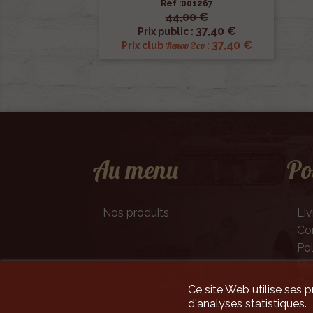
Ref :001267
44,00 €

Aperçu rapide
37,40 €
Prix public :
37,40 €
Renov 2cv
Prix club
:
Au menu
Po
Nos produits
Liv
Con
Pol
Men
Co
Ce site Web utilise ses p
d'analyses statistiques.