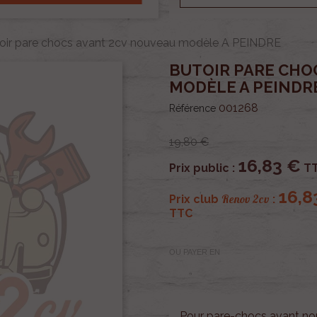
oir pare chocs avant 2cv nouveau modèle A PEINDRE
BUTOIR PARE CHO
MODÈLE A PEINDR
001268
Référence
19,80 €
16,83 €
Prix public :
T
16,8
Renov 2cv
Prix club
:
TTC
OU PAYER EN
Pour pare-chocs avant no