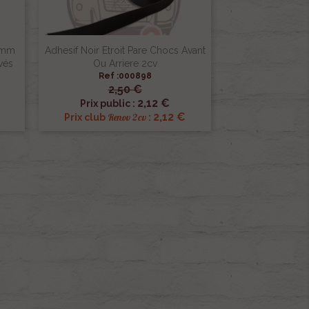
5mm
Adhesif Noir Etroit Pare Chocs Avant
vés
Ou Arriere 2cv
Ref :000898
2,50 €

Aperçu rapide
2,12 €
Prix public :
2,12 €
Renov 2cv
Prix club
: