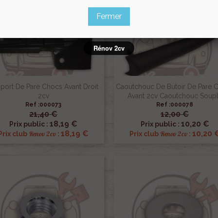
Fermer
Rénov 2cv
port De Pare Chocs Avant Droit
Caoutchouc De Butoir De Pare 
2cv
Avant 2cv Caoutchouc Soup
Ref :000073
Ref :000078
21,40 €
12,00 €


Aperçu rapide
Aperçu rapide
18,19 €
10,20 €
Prix public :
Prix public :
18,19 €
10,20 
Renov 2cv
Renov 2cv
Prix club
:
Prix club
: