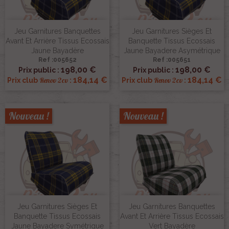
Jeu Garnitures Banquettes
Jeu Garnitures Sièges Et
Avant Et Arrière Tissus Ecossais
Banquette Tissus Ecossais
Jaune Bayadère
Jaune Bayadere Asymétrique
Ref :005652
Ref :005651
198,00 €
198,00 €
Prix public :
Prix public :
184,14 €
184,14 €
Renov 2cv
Renov 2cv
Prix club
:
Prix club
:
Nouveau !
Nouveau !
Jeu Garnitures Sièges Et
Jeu Garnitures Banquettes
Banquette Tissus Ecossais
Avant Et Arrière Tissus Ecossais
Jaune Bayadere Symétrique
Vert Bayadère