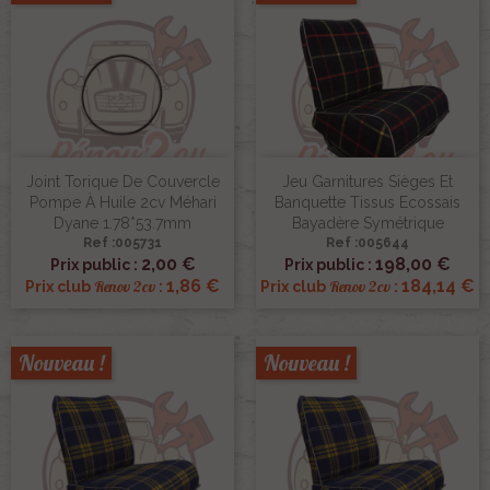
Joint Torique De Couvercle
Jeu Garnitures Sièges Et
Pompe À Huile 2cv Méhari
Banquette Tissus Ecossais
Dyane 1.78*53.7mm
Bayadère Symétrique
Ref :005731
Ref :005644
2,00 €
198,00 €
Prix public :
Prix public :
1,86 €
184,14 €
Renov 2cv
Renov 2cv
Prix club
:
Prix club
:
Nouveau !
Nouveau !