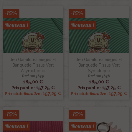
-15%
-15%
Nouveau !
Nouveau !
Jeu Garnitures Sièges Et
Jeu Garnitures Sièges Et
Banquette Tissus Vert
Banquette Tissus Vert
Asymétrique
Symétrique
Ref :005639
Ref :005638
185,00 €
185,00 €
157,25 €
157,25 €
Prix public :
Prix public :
157,25 €
157,25 €
Renov 2cv
Renov 2cv
Prix club
:
Prix club
:
-15%
-15%
Nouveau !
Nouveau !