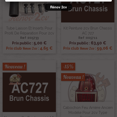
Rénov 2cv
Tube Liaison Et Inserts Pour
Kit Peinture 2cv Brun Chassis
Profil De Réparation Pour 2cv
AC 727
Ref :005733
Ref :005711
5,00 €
63,50 €
Prix public :
Prix public :
4,65 €
59,06 €
Renov 2cv
Renov 2cv
Prix club
:
Prix club
:
Nouveau !
-15%
Nouveau !
Cabochon Feu Arrière Ancien
Modèle Pour 2cv Type