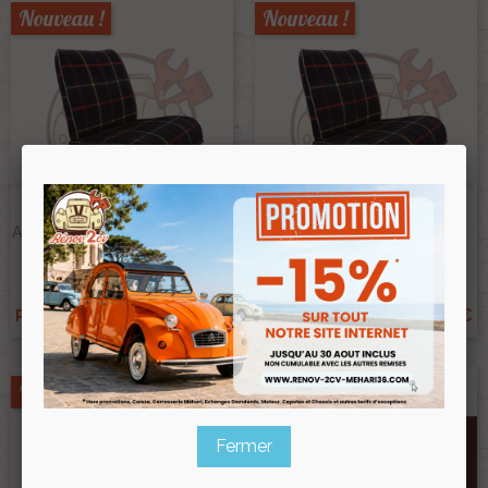
Nouveau !
Nouveau !
Jeu Garnitures Banquettes
Jeu Garnitures Sièges Et
Avant Et Arrière Tissus Écossais
Banquette Tissus Ecossais
Bayadère
Bayadère Asymétrique
Ref :005646
Ref :005645
198,00 €
198,00 €
Prix public :
Prix public :
184,14 €
184,14 €
Renov 2cv
Renov 2cv
Prix club
:
Prix club
:
Nouveau !
Nouveau !
Fermer