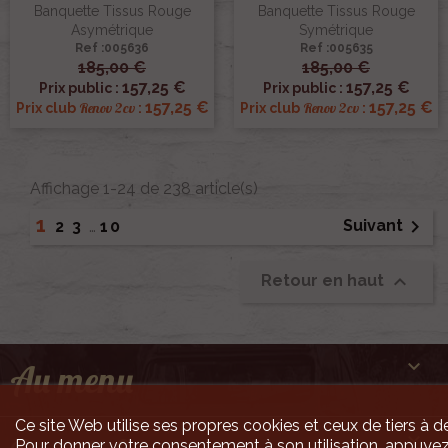
Banquette Tissus Rouge
Banquette Tissus Rouge
Asymétrique
Symétrique
Ref :005636
Ref :005635
185,00 €
185,00 €
157,25 €
157,25 €
Prix public :
Prix public :
157,25 €
157,25 €
Renov 2cv
Renov 2cv
Prix club
:
Prix club
:
Affichage 1-24 de 238 article(s)
1

Suivant
2
3
…
10

Retour en haut

Au menu
Ce site Web utilise ses propres cookies et ceux de tiers à de

Pour donner votre consentement à son utilisation, appuyez