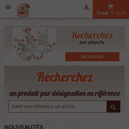


shopping_cart
Total
: 0,00 €
Recherchez
un produit par désignation ou référence

NOUVEAUTÉS