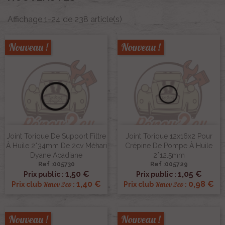
Affichage 1-24 de 238 article(s)
Nouveau !
Nouveau !
Joint Torique De Support Filtre
Joint Torique 12x16x2 Pour
À Huile 2*34mm De 2cv Méhari
Crépine De Pompe À Huile
Dyane Acadiane
2*12.5mm
Ref :005730
Ref :005729
1,50 €
1,05 €
Prix public :
Prix public :
1,40 €
0,98 €
Renov 2cv
Renov 2cv
Prix club
:
Prix club
:
Nouveau !
Nouveau !