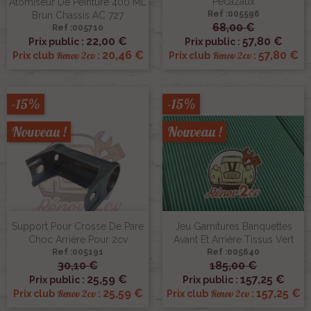
Pecazaux
Atomiseur De Peinture 400 ML
Ref :005596
Brun Chassis AC 727
68,00 €
Ref :005710
22,00 €
57,80 €
Prix public :
Prix public :
20,46 €
57,80 €
Renov 2cv
Renov 2cv
Prix club
:
Prix club
:
-15%
-15%
Nouveau !
Nouveau !
Support Pour Crosse De Pare
Jeu Garnitures Banquettes
Choc Arrière Pour 2cv
Avant Et Arrière Tissus Vert
Ref :005191
Ref :005640
30,10 €
185,00 €
25,59 €
157,25 €
Prix public :
Prix public :
25,59 €
157,25 €
Renov 2cv
Renov 2cv
Prix club
:
Prix club
: