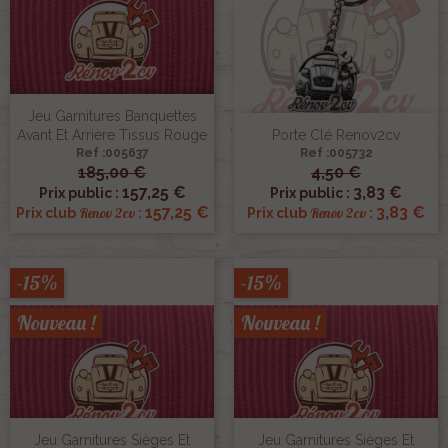
Jeu Garnitures Banquettes
Avant Et Arrière Tissus Rouge
Porte Clé Renov2cv
Ref :005637
Ref :005732
185,00 €
4,50 €
157,25 €
3,83 €
Prix public :
Prix public :
157,25 €
3,83 €
Renov 2cv
Renov 2cv
Prix club
:
Prix club
:
-15%
-15%
Nouveau !
Nouveau !
Jeu Garnitures Sièges Et
Jeu Garnitures Sièges Et