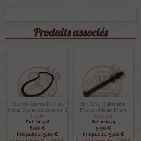
Produits associés
Courroie Crantee En V 2cv
Vis + Écrou D'alternateur
Mehari Dyane Acadiane Ami8
Pour 2cv Méhari Dyane
9,5x763
Acadiane
Ref :000318
Ref :000474
6,00 €
5,90 €
5,10 €
5,02 €
Prix public :
Prix public :
5,10 €
5,02 €
Renov 2cv
Renov 2cv
Prix club
:
Prix club
: