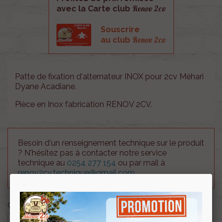
Renov 2cv
avec la Carte club
Souscrire
Renov 2cv
au club
Patte de fixation d'alternateur INOX pour 2cv Méhari
Dyane Acadiane.
Pièce en Inox fabrication RENOV 2CV.
Besoin d'un renseignement technique sur le produit
? N'hésitez pas à contacter notre service
technique au
0254 277 154
ou par mail à
renov2cv.technique@gmail.com
.
Quantité