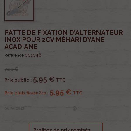
PATTE DE FIXATION D'ALTERNATEUR
INOX POUR 2CV MÉHARI DYANE
ACADIANE
001048
Référence
7,00 €
5,95 €
Prix public :
TTC
5,95 €
Renov 2cv
Prix club
:
TTC
OU PAYER EN
Profitez de prix remisés