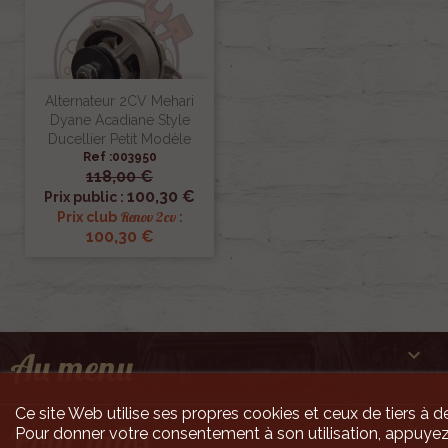
Alternateur 2CV Mehari
Dyane Acadiane Style
Ducellier Petit Modèle
Ref :003950
118,00 €
100,30 €
Prix public :
Renov 2cv
Prix club
:
100,30 €

Au menu
Ce site Web utilise ses propres cookies et ceux de tiers à de

Pour infos
Pour donner votre consentement à son utilisation, appuyez