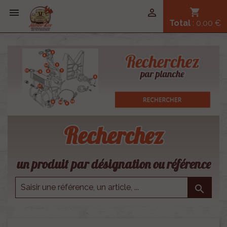


shopping_cart
Total
: 0,00 €
Recherchez
un produit par désignation ou référence
