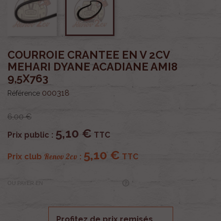
COURROIE CRANTEE EN V 2CV
MEHARI DYANE ACADIANE AMI8
9,5X763
000318
Référence
6,00 €
5,10 €
Prix public :
TTC
5,10 €
Renov 2cv
Prix club
:
TTC
OU PAYER EN
Profitez de prix remisés