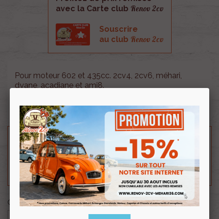
Renov 2cv
avec la Carte club
Souscrire
Renov 2cv
au club
Pour moteur 602 et 435cc. 2cv4, 2cv6, méhari,
dyane, acadiane et ami8.
Longueur 763mm; Largeur 9,5mm.
Besoin d'un renseignement technique sur le produit
? N'hésitez pas à contacter notre service
technique au
0254 277 154
ou par mail à
renov2cv.technique@gmail.com
.
Quantité