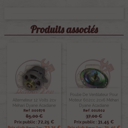
Produits associés
Poulie De Ventilateur Pour
Alternateur 12 Volts 2cv
Moteur 602cc 2cv6 Méhari
Méhari Dyane Acadiane
Dyane Acadiane
Ref :000876
Ref :001602
85,00 €
37,00 €
72,25 €
31,45 €
Prix public :
Prix public :
72,25 €
31,45 €
Renov 2cv
Renov 2cv
Prix club
:
Prix club
: