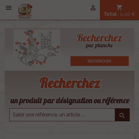


shopping_cart
Total
: 0,00 €
Recherchez
un produit par désignation ou référence
