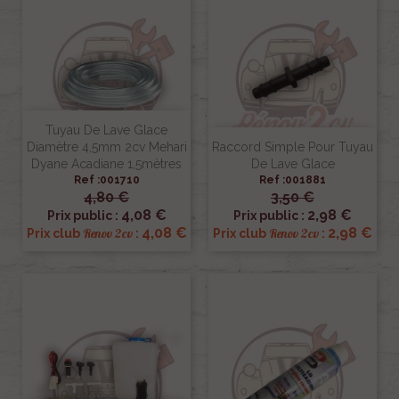
Tuyau De Lave Glace
Diamètre 4,5mm 2cv Mehari
Raccord Simple Pour Tuyau
Dyane Acadiane 1,5mètres
De Lave Glace
Ref :001710
Ref :001881
4,80 €
3,50 €
4,08 €
2,98 €
Prix public :
Prix public :
4,08 €
2,98 €
Renov 2cv
Renov 2cv
Prix club
:
Prix club
: