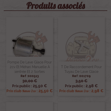
Produits associés
Pompe De Lave Glace Pour
2cv Et Méhari Manuelle À
T De Raccordement Pour
1entrée Et 2 Sorties
Tuyau De Lave Glace
Ref :000513
Ref :001709
30,00 €
3,50 €
25,50 €
2,98 €
Prix public :
Prix public :
25,50 €
2,98 €
Renov 2cv
Renov 2cv
Prix club
:
Prix club
: