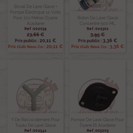
Bocal De Lave Glace +
Pompe Électrique 12 Volts
Pour 2cv Méhari Dyane
Bidon De Lave Glace
Acadiane
Concentré 500 ML
Ref :002039
Ref :002301
23,66 €
3,95 €
20,11 €
3,36 €
Prix public :
Prix public :
20,11 €
3,36 €
Renov 2cv
Renov 2cv
Prix club
:
Prix club
:
Y De Raccordement Pour
Pompe De Lave Glace Pour
Tuyau De Lave Glace
Dyane Et Acadiane
Ref :002541
Ref :003205