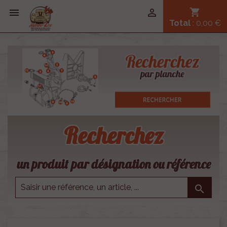


shopping_cart
Total
: 0,00 €
Recherchez
un produit par désignation ou référence
