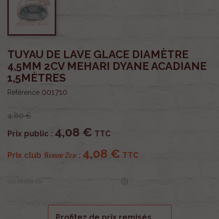
TUYAU DE LAVE GLACE DIAMÈTRE
4,5MM 2CV MEHARI DYANE ACADIANE
1,5MÈTRES
001710
Référence
4,80 €
4,08 €
Prix public :
TTC
4,08 €
Renov 2cv
Prix club
:
TTC
OU PAYER EN
Profitez de prix remisés