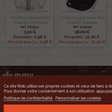
Y De Raccordement Pour
Pompe De Lave Glace Pour
Tuyau De Lave Glace
Dyane Et Acadiane
Ref :002541
Ref :003205
3,50 €
38,00 €
2,98 €
32,30 €
Prix public :
Prix public :
2,98 €
32,30 €
Renov 2cv
Renov 2cv
Prix club
:
Prix club
:

Au menu
Ce site Web utilise ses propres cookies et ceux de tiers à de

Pour infos
Pour donner votre consentement à son utilisation, appuyez
Politique de confidentialité
Personnaliser les cookies

Mais encore ...