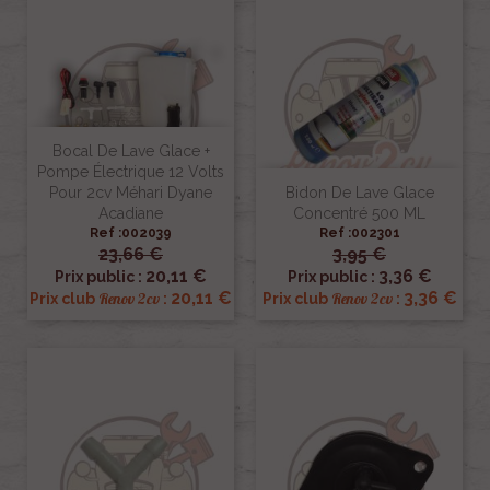
Bocal De Lave Glace +
Pompe Électrique 12 Volts
Pour 2cv Méhari Dyane
Bidon De Lave Glace
Acadiane
Concentré 500 ML
Ref :002039
Ref :002301
23,66 €
3,95 €
20,11 €
3,36 €
Prix public :
Prix public :
20,11 €
3,36 €
Renov 2cv
Renov 2cv
Prix club
:
Prix club
: