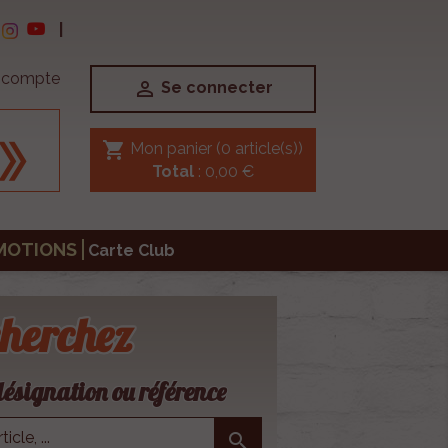
|
e compte

Se connecter
shopping_cart
Mon panier
(0 article(s))
Total
: 0,00 €
MOTIONS
Carte Club
herchez
ésignation ou référence
