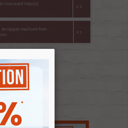
de roue avant m9x125
x 2
t de rappel machoire frein
x 1
0mm
 AU PANIER
E D'ENVIES