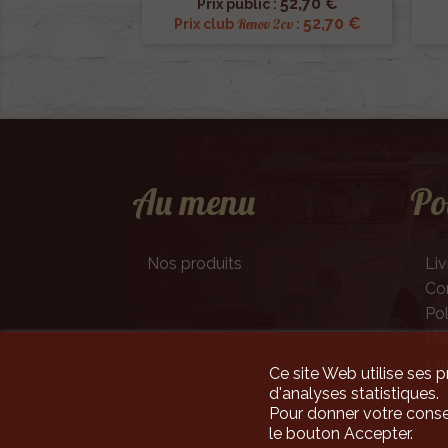
52,70 €
Prix public :
52,70 €
Renov 2cv
Prix club
:
Au menu
Po
Nos produits
Liv
Con
Pol
Men
Co
Ce site Web utilise ses p
d'analyses statistiques.
Pour donner votre conse
le bouton Accepter.