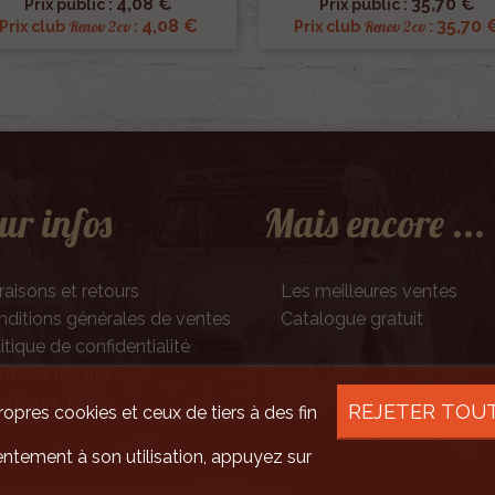
4,08 €
35,70 €
Prix public :
Prix public :
4,08 €
35,70 
Renov 2cv
Renov 2cv
Prix club
:
Prix club
:
ur infos
Mais encore ...
raisons et retours
Les meilleures ventes
ditions générales de ventes
Catalogue gratuit
itique de confidentialité
tions légales
ntactez-nous
REJETER TOU
ropres cookies et ceux de tiers à des fin
ntement à son utilisation, appuyez sur