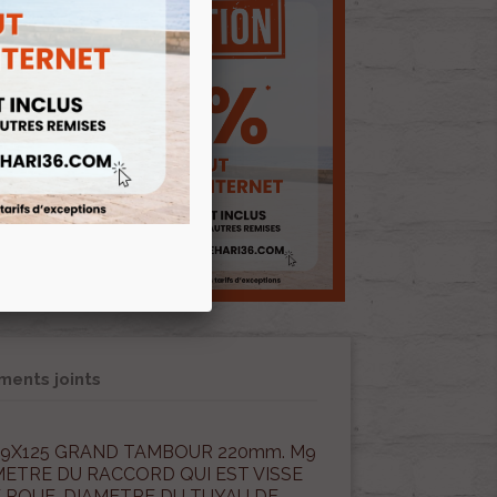
ents joints
 M9X125 GRAND TAMBOUR 220mm. M9
ETRE DU RACCORD QUI EST VISSE
 ROUE. DIAMETRE DU TUYAU DE