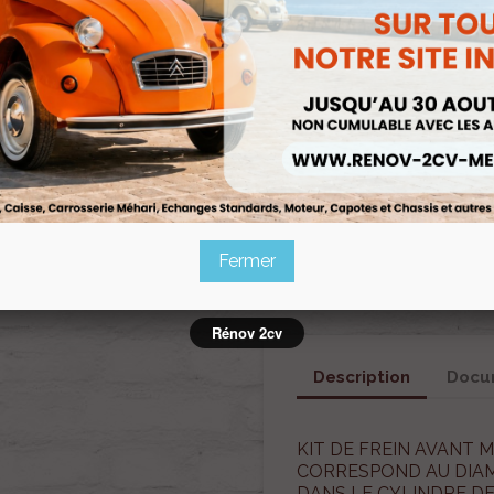
Fermer
Rénov 2cv
Description
Docum
KIT DE FREIN AVANT
CORRESPOND AU DIAM
DANS LE CYLINDRE DE