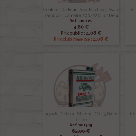
Centreur De Frein Pour Mâchoire Avant
Joi
Tambour Diamètre 200/220 Lot De 4
Ref :000120
4,80 €

Aperçu rapide
4,08 €
Prix public :
4,08 €
Renov 2cv
Prix club
:
Liquide De Frein Silicone DOT 5 Bidon
Ro
1 Litre
Ref :001309
62,00 €

Aperçu rapide