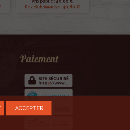
40,80 €
Prix public :
€
40,80 €
Renov 2cv
Prix club
:
Paiement
T
ACCEPTER