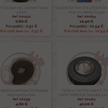
nt Tubique 09 Lockheed Tuyau
Liquide De Frein Dot 4 Bidon De 1
4.5mm
Pour 2cv Méhari Dyane
Ref :000422
Ref :000894
0,60 €
12,40 €


Aperçu rapide
Aperçu rapide
0,51 €
10,54 €
Prix public :
Prix public :
0,51 €
10,54 
Renov 2cv
Renov 2cv
Prix club
:
Prix club
:
ndelle Excentrique De Reglage
Tambour De Frein Avant 6 Tr
Machoire De Frein
GROS TAMBOUR Diametre 22
Ref :001339
Ref :002364
4,80 €
42,00 €


Aperçu rapide
Aperçu rapide