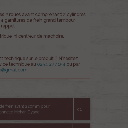
les 2 roues avant comprenant: 2 cylindres
4 garnitures de frein grand tambour
 rappel.
ique, ni centreur de machoire.
 technique sur le produit ? N'hésitez
rvice technique au
0254 277 154
ou par
ue@gmail.com
.
 de frein avant 220mm pour
x 1
onnette Méhari Dyane