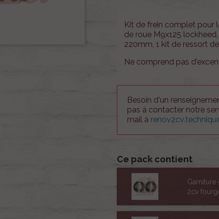
Kit de frein complet pour 
de roue M9x125 lockheed, 
220mm, 1 kit de ressort de
Ne comprend pas d'excentr
Besoin d'un renseignement
pas à contacter notre se
mail à
renov2cv.techniq
Ce pack contient
Garniture
2cv fourg