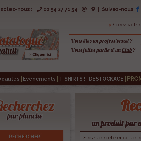
actez-nous :
02 54 27 71 54
|
Suivez-nous
>
Créez votr
Vous êtes un
professionnel
?
Vous faites partie d’un
Club
?
PRO
veautés
Évènements
T-SHIRTS !
DESTOCKAGE
Rec
un produit par d