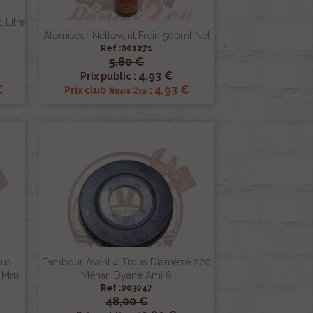
 Litre
Atomiseur Nettoyant Frein 500ml Net
Ref :001271
5,80 €

Aperçu rapide
4,93 €
Prix public :
€
4,93 €
Renov 2cv
Prix club
:
ous
Tambour Avant 4 Trous Diamètre 220
0 Mm
Méhari Dyane Ami 6
Ref :003047
48,00 €

Aperçu rapide