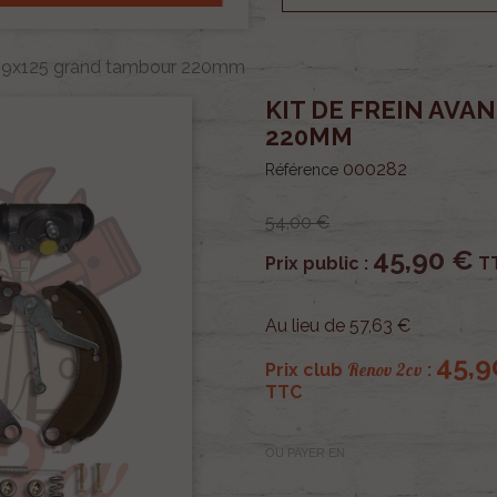
t m9x125 grand tambour 220mm
KIT DE FREIN AV
220MM
000282
Référence
54,00 €
45,90 €
Prix public :
T
Au lieu de 57,63 €
45,9
Renov 2cv
Prix club
:
TTC
OU PAYER EN