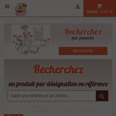


shopping_cart
Total
: 0,00 €
Recherchez
un produit par désignation ou référence
