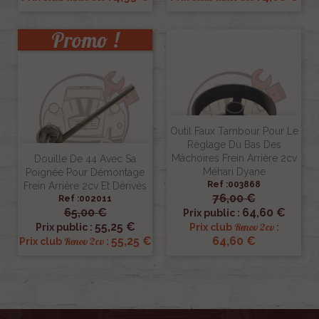
Promo !
Outil Faux Tambour Pour Le
Réglage Du Bas Des
Mâchoires Frein Arrière 2cv
Douille De 44 Avec Sa
Méhari Dyane
Poignée Pour Démontage
Ref :003868
Frein Arrière 2cv Et Dérivés
76,00 €
Ref :002011
65,00 €
64,60 €
Prix public :
55,25 €
Renov 2cv
Prix public :
Prix club
:
55,25 €
64,60 €
Renov 2cv
Prix club
: