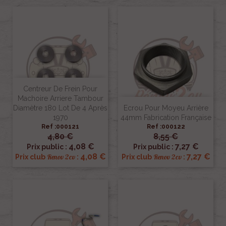
Centreur De Frein Pour
Machoire Arriere Tambour
Diamètre 180 Lot De 4 Après
Ecrou Pour Moyeu Arrière
1970
44mm Fabrication Française
Ref :000121
Ref :000122
4,80 €
8,55 €
4,08 €
7,27 €
Prix public :
Prix public :
4,08 €
7,27 €
Renov 2cv
Renov 2cv
Prix club
:
Prix club
: