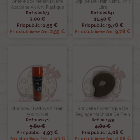
Arrière 2cv Méhari Dyane
Liquide De Frein Vert LHM 1
Acadiane Ak Ami Plastique
Litre
Ref :000673
Ref :000841
3,00 €
11,50 €
2,55 €
9,78 €
Prix public :
Prix public :
2,55 €
9,78 €
Renov 2cv
Renov 2cv
Prix club
:
Prix club
:
Atomiseur Nettoyant Frein
Rondelle Excentrique De
500ml Net
Reglage Machoire De Frein
Ref :001271
Ref :001339
5,80 €
4,80 €
4,93 €
4,08 €
Prix public :
Prix public :
4,93 €
4,08 €
Renov 2cv
Renov 2cv
Prix club
:
Prix club
: