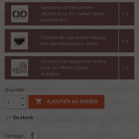
Garnitures de frein arriere
x 1
180mm pour 2cv méhari dyane
acadiane ami
Cylindre de roue arriere m8x125
x 2
lhm diamètre intérieur 16mm
Kit ressort de rappel frein arriere
x 1
pour 2cv Méhari Dyane
Acadiane
Quantité

AJOUTER AU PANIER

En stock
Partager