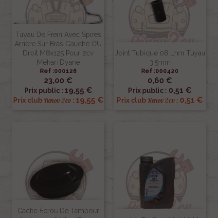
Tuyau De Frein Avec Spires
Arriere Sur Bras Gauche OU
Droit M8x125 Pour 2cv
Joint Tubique 08 Lhm Tuyau
Méhari Dyane
3.5mm
Ref :000126
Ref :000420
23,00 €
0,60 €
19,55 €
0,51 €
Prix public :
Prix public :
19,55 €
0,51 €
Renov 2cv
Renov 2cv
Prix club
:
Prix club
:
Cache Écrou De Tambour