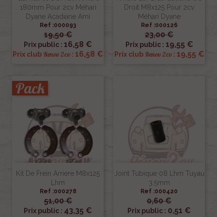
180mm Pour 2cv Méhari
Droit M8x125 Pour 2cv
Dyane Acadiane Ami
Méhari Dyane
Ref :000093
Ref :000126
19,50 €
23,00 €
16,58 €
19,55 €
Prix public :
Prix public :
16,58 €
19,55 €
Renov 2cv
Renov 2cv
Prix club
:
Prix club
:
Pack
Kit De Frein Arriere M8x125
Joint Tubique 08 Lhm Tuyau
Lhm
3.5mm
Ref :000278
Ref :000420
51,00 €
0,60 €
43,35 €
0,51 €
Prix public :
Prix public :