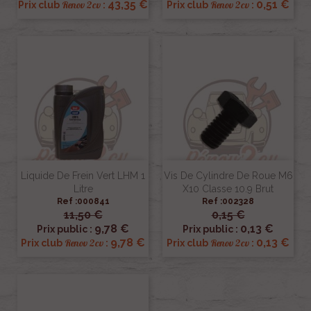
43,35 €
0,51 €
Renov 2cv
Renov 2cv
Prix club
:
Prix club
:
Liquide De Frein Vert LHM 1
Vis De Cylindre De Roue M6
Litre
X10 Classe 10.9 Brut
Ref :000841
Ref :002328
11,50 €
0,15 €
9,78 €
0,13 €
Prix public :
Prix public :
9,78 €
0,13 €
Renov 2cv
Renov 2cv
Prix club
:
Prix club
: