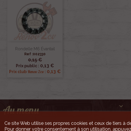
Rondelle M6 Évantail
Ref :002330
0,15 €
0,13 €
Prix public :
0,13 €
Renov 2cv
Prix club
:

Au menu
Ce site Web utilise ses propres cookies et ceux de tiers à de

Pour donner votre consentement à son utilisation, appuyez