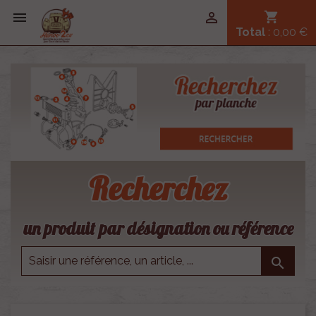


shopping_cart
Total
: 0,00 €
Recherchez
un produit par désignation ou référence
