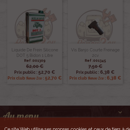
Liquide De Frein Silicone
Vis Banjo Courte Freinage
DOT 5 Bidon 1 Litre
2cv
Ref :001309
Ref :001345
62,00 €
7,50 €
52,70 €
6,38 €
Prix public :
Prix public :
52,70 €
6,38 €
Renov 2cv
Renov 2cv
Prix club
:
Prix club
:

Au menu
Ce site Web utilise ses propres cookies et ceux de tiers à de