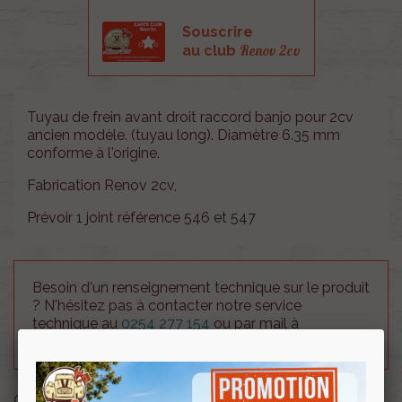
Souscrire
Renov 2cv
au club
Tuyau de frein avant droit raccord banjo pour 2cv
ancien modèle. (tuyau long). Diamètre 6.35 mm
conforme à l'origine.
Fabrication Renov 2cv,
Prévoir 1 joint référence 546 et 547
Besoin d'un renseignement technique sur le produit
? N'hésitez pas à contacter notre service
technique au
0254 277 154
ou par mail à
renov2cv.technique@gmail.com
.
Quantité