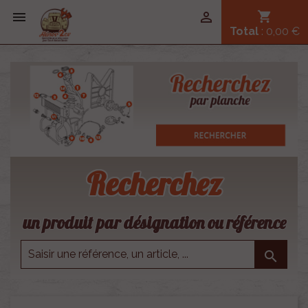


shopping_cart
Total
: 0,00 €
Recherchez
un produit par désignation ou référence
