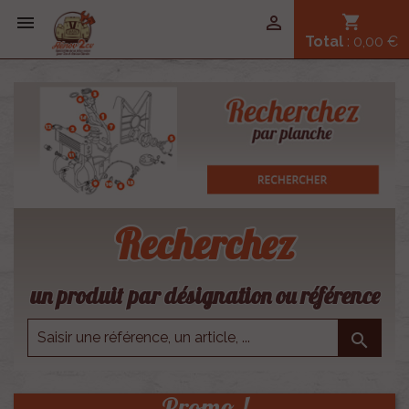


shopping_cart
Total
: 0,00 €
Recherchez
un produit par désignation ou référence

Promo !