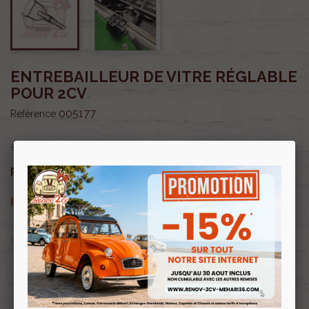
ENTREBAILLEUR DE VITRE RÉGLABLE
POUR 2CV
005177
Référence
16,00 €
13,60 €
Prix public :
TTC
13,60 €
Renov 2cv
Prix club
:
TTC
OU PAYER EN
Profitez de prix remisés
Renov 2cv
avec la Carte club