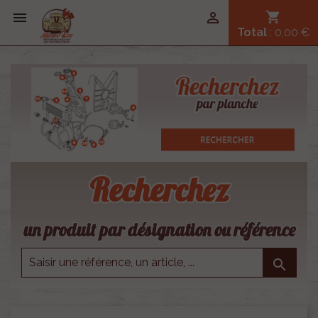


shopping_cart
Total
: 0,00 €
Recherchez
un produit par désignation ou référence
