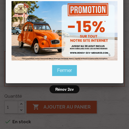
Souscrire
Renov 2cv
au club
Coté droit passager.
Besoin d'un renseignement technique sur le produit
? N'hésitez pas à contacter notre service
Fermer
technique au
0254 277 154
ou par mail à
renov2cv.technique@gmail.com
.
Rénov 2cv
Quantité

AJOUTER AU PANIER

En stock