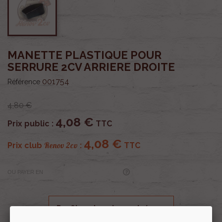
MANETTE PLASTIQUE POUR
SERRURE 2CV ARRIERE DROITE
001754
Référence
4,80 €
4,08 €
Prix public :
TTC
4,08 €
Renov 2cv
Prix club
:
TTC
OU PAYER EN
Profitez de prix remisés
Renov 2cv
avec la Carte club