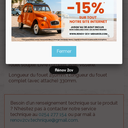
Profitez de prix remisés
Renov 2cv
avec la Carte club
Souscrire
Renov 2cv
au club
Fermer
Paire de ceinture de sécurité 3 points sans enrouleur,
fouet souple. Livré complet avec visserie.
Rénov 2cv
Longueur du fouet 250mm. Longueur du fouet
complet (avec attache) 330mm.
Besoin d'un renseignement technique sur le produit
? N'hésitez pas à contacter notre service
technique au
0254 277 154
ou par mail à
renov2cv.technique@gmail.com
.