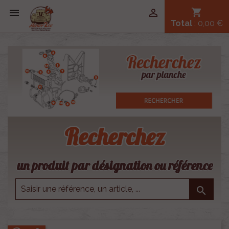


shopping_cart
Total
: 0,00 €
Recherchez
un produit par désignation ou référence
