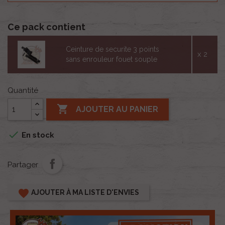
Ce pack contient
Ceinture de securite 3 points
x 2
sans enrouleur fouet souple
Quantité

AJOUTER AU PANIER

En stock
Partager
favorite
AJOUTER À MA LISTE D'ENVIES