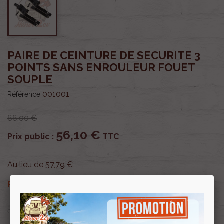
PAIRE DE CEINTURE DE SECURITE 3
POINTS SANS ENROULEUR FOUET
SOUPLE
001001
Référence
66,00 €
56,10 €
Prix public :
TTC
Au lieu de 57,79 €
56,10 €
Renov 2cv
Prix club
:
TTC
OU PAYER EN