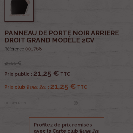
PANNEAU DE PORTE NOIR ARRIERE
DROIT GRAND MODÈLE 2CV
001768
Référence
25,00 €
21,25 €
Prix public :
TTC
21,25 €
Renov 2cv
Prix club
:
TTC
OU PAYER EN
Profitez de prix remisés
Renov 2cv
avec la Carte club