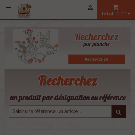


shopping_cart
Total
: 0,00 €
Recherchez
un produit par désignation ou référence
