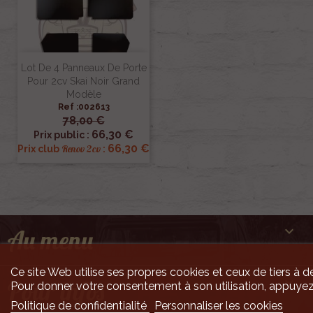
Lot De 4 Panneaux De Porte
Pour 2cv Skai Noir Grand
Modèle
Ref :002613
78,00 €
66,30 €
Prix public :
66,30 €
Renov 2cv
Prix club
:

Au menu
Ce site Web utilise ses propres cookies et ceux de tiers à de

Pour infos
Pour donner votre consentement à son utilisation, appuyez
Politique de confidentialité
Personnaliser les cookies