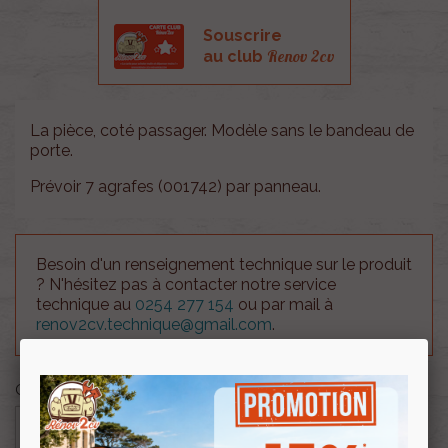
Souscrire
Renov 2cv
au club
La pièce, coté passager. Modèle sans le bandeau de
porte.
Prévoir 7 agrafes (001742) par panneau.
Besoin d'un renseignement technique sur le produit
? N'hésitez pas à contacter notre service
technique au
0254 277 154
ou par mail à
renov2cv.technique@gmail.com
.
Quantité

AJOUTER AU PANIER