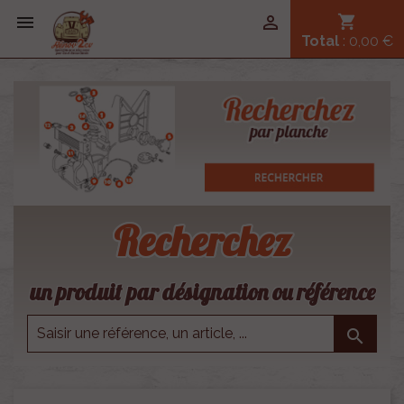


shopping_cart
Total
: 0,00 €
Recherchez
un produit par désignation ou référence
