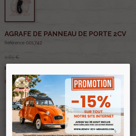
AGRAFE DE PANNEAU DE PORTE 2CV
001742
Référence
0,65 €
0,55 €
Prix public :
TTC
0,55 €
Renov 2cv
Prix club
:
TTC
OU PAYER EN
Profitez de prix remisés
Renov 2cv
avec la Carte club