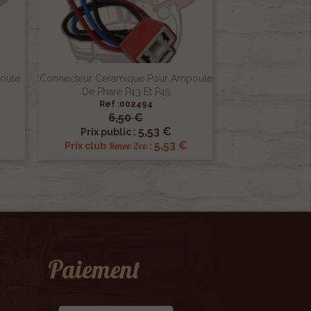
poule
Connecteur Ceramique Pour Ampoule
De Phare P43 Et P45
Ref :002494
6,50 €

Aperçu rapide
5,53 €
Prix public :
5,53 €
Renov 2cv
Prix club
:
Paiement