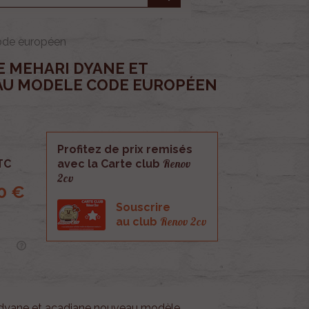
ode européen
E MEHARI DYANE ET
AU MODELE CODE EUROPÉEN
Profitez de prix remisés
Renov
TC
avec la Carte club
2cv
0 €
Souscrire
Renov 2cv
au club
 dyane et acadiane nouveau modèle