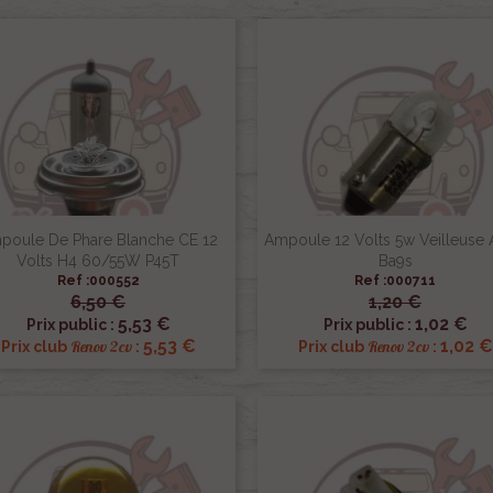
poule De Phare Blanche CE 12
Ampoule 12 Volts 5w Veilleuse 
Volts H4 60/55W P45T
Ba9s
Ref :000552
Ref :000711
6,50 €
1,20 €


Aperçu rapide
Aperçu rapide
5,53 €
1,02 €
Prix public :
Prix public :
5,53 €
1,02 €
Renov 2cv
Renov 2cv
Prix club
:
Prix club
: