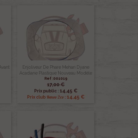
Avant
Enjoliveur De Phare Mehari Dyane
Acadiane Plastique Nouveau Modèle
Ref :001019
17,00 €

Aperçu rapide
14,45 €
Prix public :
14,45 €
Renov 2cv
Prix club
: