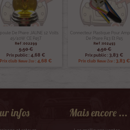
oule De Phare JAUNE 12 Volts
Connecteur Plastique Pour Am
45/40W CE P45T
De Phare P43 Et P45
Ref :002299
Ref :002493
5,50 €
4,50 €


Aperçu rapide
Aperçu rapide
4,68 €
3,83 €
Prix public :
Prix public :
4,68 €
3,83 €
Renov 2cv
Renov 2cv
Prix club
:
Prix club
:
ur infos
Mais encore ...