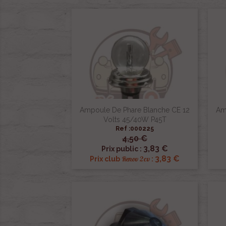
Ampoule De Phare Blanche CE 12
Am
Volts 45/40W P45T
Ref :000225
4,50 €

Aperçu rapide
3,83 €
Prix public :
3,83 €
Renov 2cv
Prix club
: