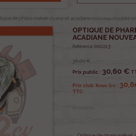
tique de phare mehari dyane et acadiane nouveau modele c
OPTIQUE DE PHAR
ACADIANE NOUVE
000213
Référence
36,00 €
30,60 €
Prix public :
T
30,6
Renov 2cv
Prix club
:
TTC
OU PAYER EN
Optique de phare méhari,