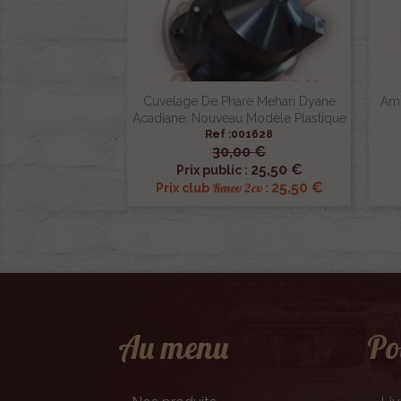
Cuvelage De Phare Mehari Dyane
Amp
Acadiane, Nouveau Modèle Plastique
Ref :001628
30,00 €

Aperçu rapide
25,50 €
Prix public :
25,50 €
Renov 2cv
Prix club
:
Au menu
Po