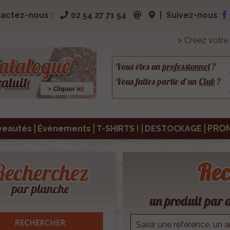
actez-nous :
02 54 27 71 54
|
Suivez-nous
>
Créez votr
Vous êtes un
professionnel
?
Vous faites partie d’un
Club
?
PRO
veautés
Évènements
T-SHIRTS !
DESTOCKAGE
Rec
un produit par d