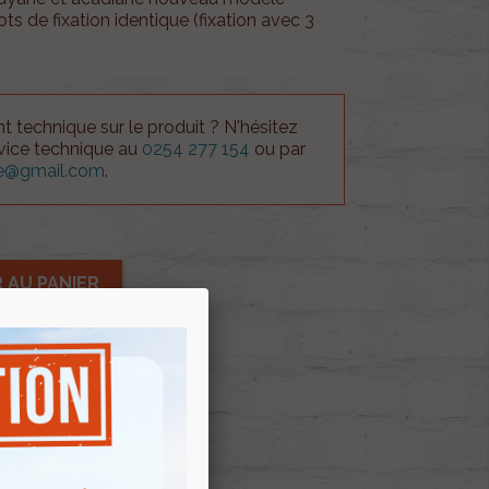
ts de fixation identique (fixation avec 3
 technique sur le produit ? N'hésitez
rvice technique au
0254 277 154
ou par
ue@gmail.com
.
 AU PANIER
E D'ENVIES