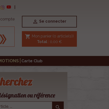
|
e compte

Se connecter
shopping_cart
Mon panier
(0 article(s))
Total
: 0,00 €
MOTIONS
Carte Club
herchez
ésignation ou référence
