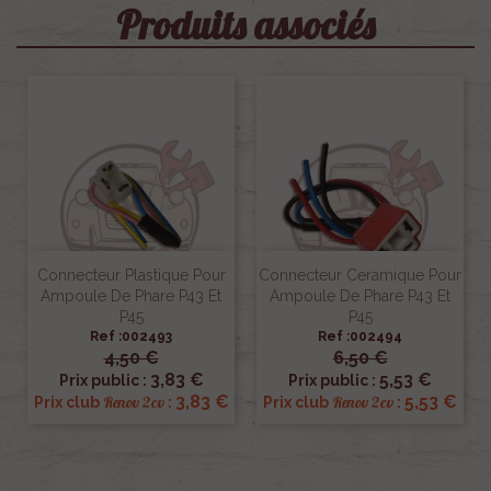
Produits associés
Connecteur Plastique Pour
Connecteur Ceramique Pour
Ampoule De Phare P43 Et
Ampoule De Phare P43 Et
P45
P45
Ref :002493
Ref :002494
4,50 €
6,50 €
3,83 €
5,53 €
Prix public :
Prix public :
3,83 €
5,53 €
Renov 2cv
Renov 2cv
Prix club
:
Prix club
: