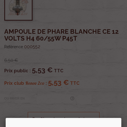
AMPOULE DE PHARE BLANCHE CE 12
VOLTS H4 60/55W P45T
000552
Référence
6,50 €
5,53 €
Prix public :
TTC
5,53 €
Renov 2cv
Prix club
:
TTC
OU PAYER EN
Profitez de prix remisés
Renov 2cv
avec la Carte club