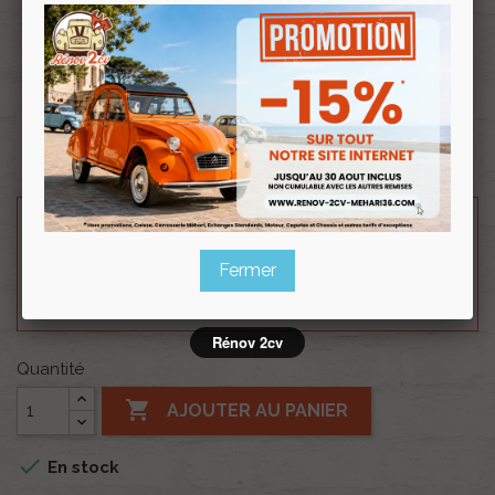
Souscrire
Renov 2cv
au club
Ampoule de phare blanche CE 12 volts H4 60/55W.
Besoin d'un renseignement technique sur le produit
? N'hésitez pas à contacter notre service
Fermer
technique au
0254 277 154
ou par mail à
renov2cv.technique@gmail.com
.
Rénov 2cv
Quantité

AJOUTER AU PANIER

En stock