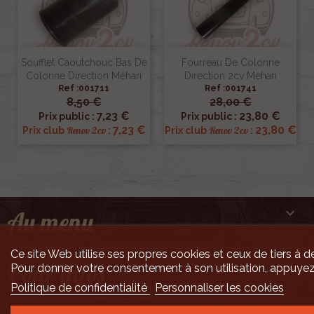
Soufflet Caoutchouc Bas De
Fourreau De Colonne
Colonne Direction Méhari
Direction 2cv Mehari
Ref :001711
Ref :001741
8,50 €
28,00 €
7,23 €
23,80 €
Prix public :
Prix public :
7,23 €
23,80 €
Renov 2cv
Renov 2cv
Prix club
:
Prix club
:

Au menu
Ce site Web utilise ses propres cookies et ceux de tiers à de

Pour infos
Pour donner votre consentement à son utilisation, appuyez
Politique de confidentialité
Personnaliser les cookies