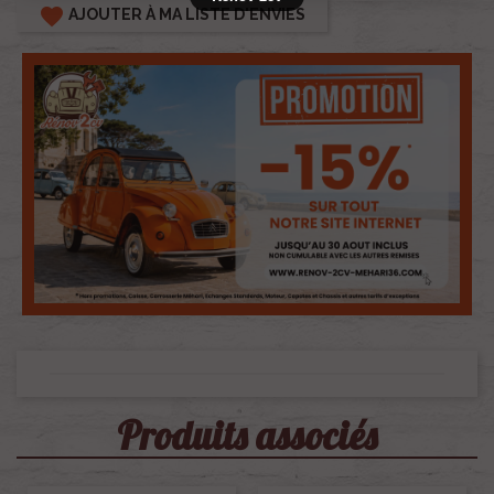
favorite
AJOUTER À MA LISTE D'ENVIES
Produits associés