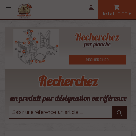


shopping_cart
Total
: 0,00 €
Recherchez
un produit par désignation ou référence
