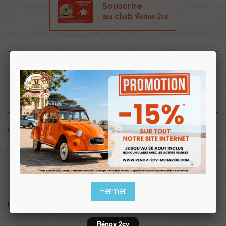
Souscrire
Renov 2cv
au club
Besoin d'un renseignement technique sur le produit
? N'hésitez pas à contacter notre service
technique au
0254 277 154
ou par mail à
renov2cv.technique@gmail.com
.
Quantité

AJOUTER AU PANIER

En stock
Fermer
Partager
Rénov 2cv