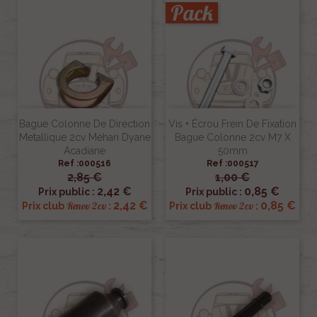
Pack
Bague Colonne De Direction
Vis + Écrou Frein De Fixation
Metallique 2cv Méhari Dyane
Bague Colonne 2cv M7 X
Acadiane
50mm
Ref :000516
Ref :000517
2,85 €
1,00 €
2,42 €
0,85 €
Prix public :
Prix public :
2,42 €
0,85 €
Renov 2cv
Renov 2cv
Prix club
:
Prix club
: