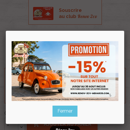
Souscrire
Renov 2cv
au club
Fourreau métallique de colonne direction pour 2cv
et Méhari.
Longueur hors tout 244mm. Vendu nu.
Besoin d'un renseignement technique sur le produit
? N'hésitez pas à contacter notre service
technique au
0254 277 154
ou par mail à
renov2cv.technique@gmail.com
.
Fermer
Quantité

AJOUTER AU PANIER
Rénov 2cv