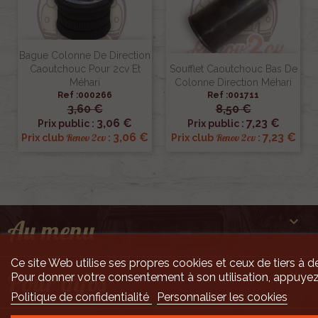
Bague Colonne De Direction
Caoutchouc Pour 2cv Et
Soufflet Caoutchouc Bas De
Méhari
Colonne Direction Méhari
Ref :000266
Ref :001711
3,60 €
8,50 €
3,06 €
7,23 €
Prix public :
Prix public :
3,06 €
7,23 €
Renov 2cv
Renov 2cv
Prix club
:
Prix club
:

Au menu
Ce site Web utilise ses propres cookies et ceux de tiers à de

Pour infos
Pour donner votre consentement à son utilisation, appuyez
Politique de confidentialité
Personnaliser les cookies