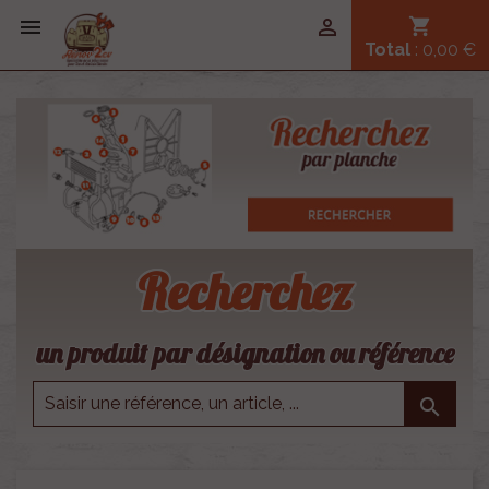


shopping_cart
Total
: 0,00 €
Recherchez
un produit par désignation ou référence
