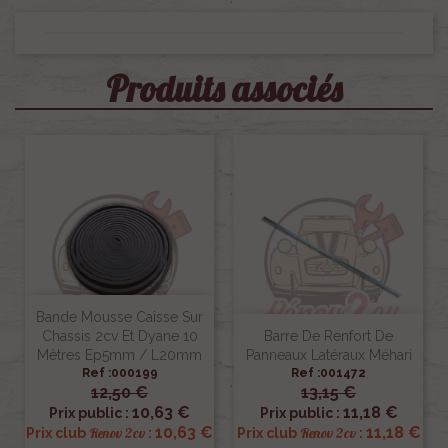
Produits associés
Bande Mousse Caisse Sur
Chassis 2cv Et Dyane 10
Barre De Renfort De
Mètres Ep5mm / L20mm
Panneaux Latéraux Méhari
Ref :000199
Ref :001472
12,50 €
13,15 €
10,63 €
11,18 €
Prix public :
Prix public :
10,63 €
11,18 €
Renov 2cv
Renov 2cv
Prix club
:
Prix club
: