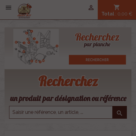


shopping_cart
Total
: 0,00 €
Recherchez
un produit par désignation ou référence
