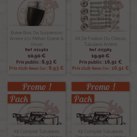
Butee Bras De Suspension
Arrière 2cv Méhari Dyane À
Kit De Fixation Du Châssis
Visser
Tubulaire Arrière
Ref :001962
Ref :003389
10,50 €
19,90 €
8,93 €
16,91 €
Prix public :
Prix public :
8,93 €
16,91 €
Renov 2cv
Renov 2cv
Prix club
:
Prix club
:
Promo !
Promo !
Pack
Pack
Kit Complet Tubulaires
Kit Complet Tubulaires