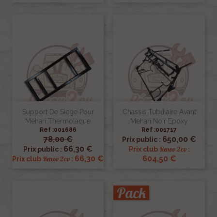
Support De Siege Pour
Chassis Tubulaire Avant
Méhari Thermolaque
Mehari Noir Epoxy
Ref :001686
Ref :001717
78,00 €
650,00 €
Prix public :
66,30 €
Renov 2cv
Prix public :
Prix club
:
66,30 €
604,50 €
Renov 2cv
Prix club
:
Pack