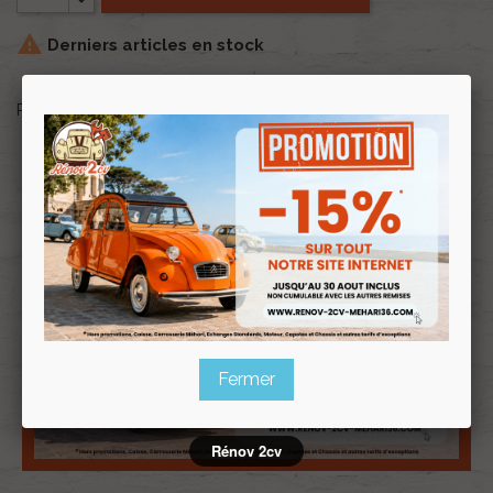

Derniers articles en stock
Partager
favorite
AJOUTER À MA LISTE D'ENVIES
Fermer
Rénov 2cv