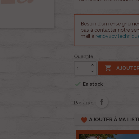
Besoin d'un renseignement
pas à contacter notre se
mail à
renov2cv.techniq
Quantité

AJOUTER

En stock
Partager
favorite
AJOUTER À MA LIST