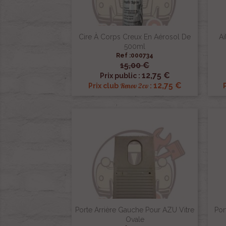
Cire À Corps Creux En Aérosol De
Ai
500ml
Ref :000734
15,00 €

Aperçu rapide
12,75 €
Prix public :
12,75 €
Renov 2cv
Prix club
:
Porte Arrière Gauche Pour AZU Vitre
Por
Ovale