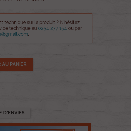
 technique sur le produit ? N'hésitez
rvice technique au
0254 277 154
ou par
ue@gmail.com
.
 AU PANIER
E D'ENVIES