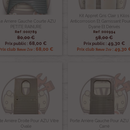
Kit Appret Gris Clair 1 Kilos
le Arriere Gauche Courte AZU
Anticorrosion Et Garnissant Pou
PETITE RAINURE
Dyane Et Dérivés
Ref :000789
Ref :000994
80,00 €
58,00 €


Aperçu rapide
Aperçu rapide
68,00 €
49,30 €
Prix public :
Prix public :
68,00 €
49,30 
Renov 2cv
Renov 2cv
Prix club
:
Prix club
:
te Arrière Droite Pour AZU Vitre
Porte Arrière Gauche Pour AZU 
Ovale
Carré