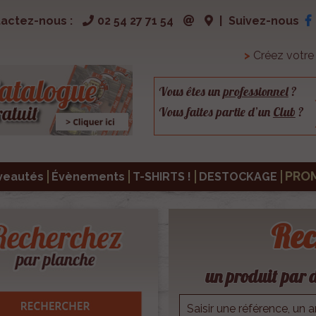
actez-nous :
02 54 27 71 54
|
Suivez-nous
>
Créez votr
Vous êtes un
professionnel
?
Vous faites partie d’un
Club
?
PRO
veautés
Évènements
T-SHIRTS !
DESTOCKAGE
Rec
un produit par d