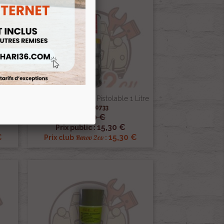
 AZU
Cire À Corps Creux Pistolable 1 Litre
Ref :000733
18,00 €

Aperçu rapide
15,30 €
Prix public :
€
15,30 €
Renov 2cv
Prix club
: