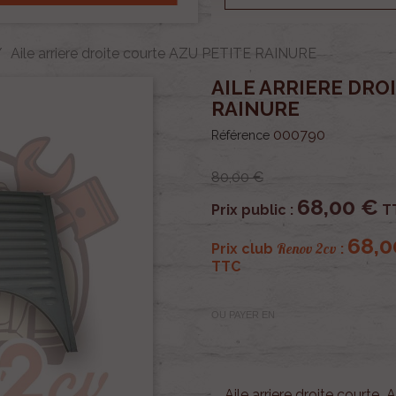
Aile arriere droite courte AZU PETITE RAINURE
AILE ARRIERE DRO
RAINURE
000790
Référence
80,00 €
68,00 €
Prix public :
T
68,0
Renov 2cv
Prix club
:
TTC
OU PAYER EN
Aile arriere droite court