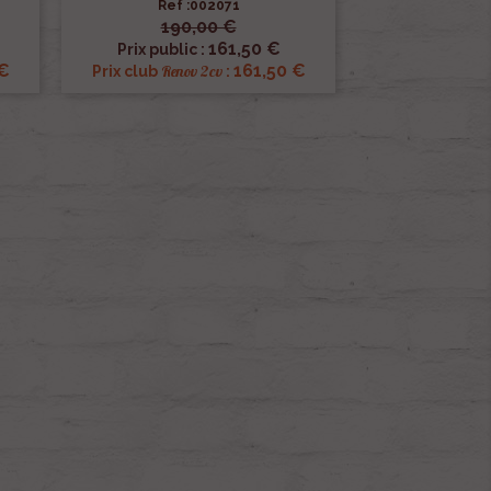
Ref :002071
190,00 €

Aperçu rapide
161,50 €
Prix public :
 €
161,50 €
Renov 2cv
Prix club
: