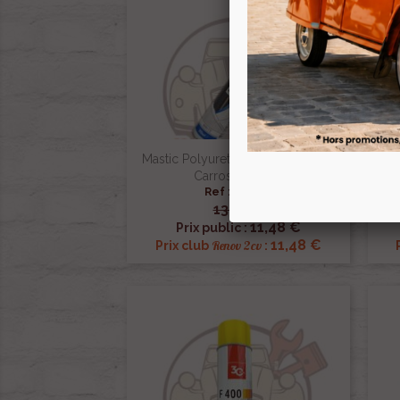
Mastic Polyurethane Blanc 310 Ml
Carrosserie 2cv
Ca
Ref :000452
13,50 €

Aperçu rapide
11,48 €
Prix public :
11,48 €
Renov 2cv
Prix club
: