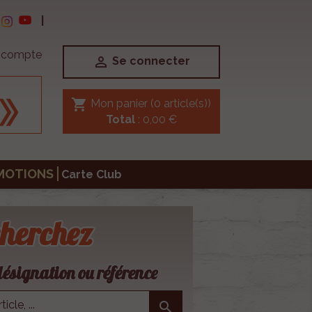
|
e compte

Se connecter
shopping_cart
Mon panier
(0 article(s))
Total
: 0,00 €
MOTIONS
Carte Club
herchez
ésignation ou référence
