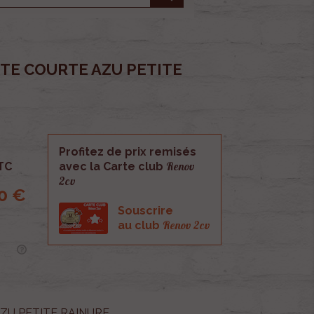
ITE COURTE AZU PETITE
Profitez de prix remisés
Renov
TC
avec la Carte club
2cv
0 €
Souscrire
Renov 2cv
au club
e AZU PETITE RAINURE.