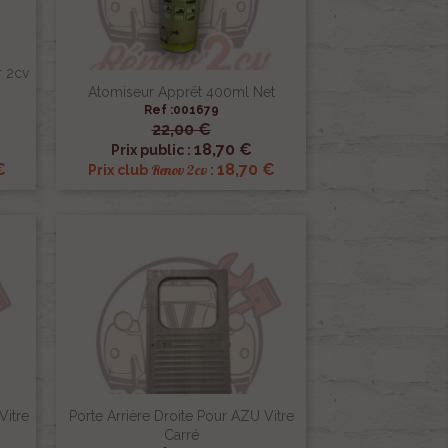
r 2cv
Atomiseur Apprêt 400ml Net
Ref :001679
22,00 €

Aperçu rapide
18,70 €
Prix public :
€
18,70 €
Renov 2cv
Prix club
:
Vitre
Porte Arrière Droite Pour AZU Vitre
Carré