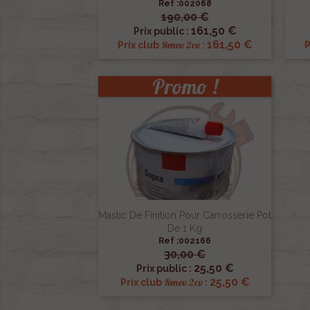
Ref :002068
190,00 €

Aperçu rapide
161,50 €
Prix public :
161,50 €
Renov 2cv
Prix club
:
P
Promo !
Mastic De Finition Pour Carrosserie Pot
De 1 Kg
Ref :002166
30,00 €

Aperçu rapide
25,50 €
Prix public :
25,50 €
Renov 2cv
Prix club
: