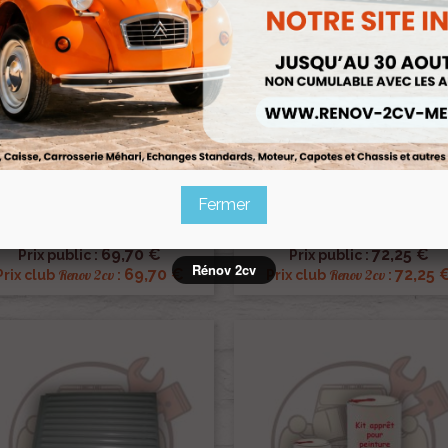
Panneau De Réservoir 2cv
Panneau De Roue De Secours
mionnette AZU Petite Rainure
Petite Rainure
Fermer
Ref :000714
Ref :000715
82,00 €
85,00 €


Aperçu rapide
Aperçu rapide
69,70 €
72,25 €
Prix public :
Prix public :
Rénov 2cv
69,70 €
72,25 
Renov 2cv
Renov 2cv
Prix club
:
Prix club
: