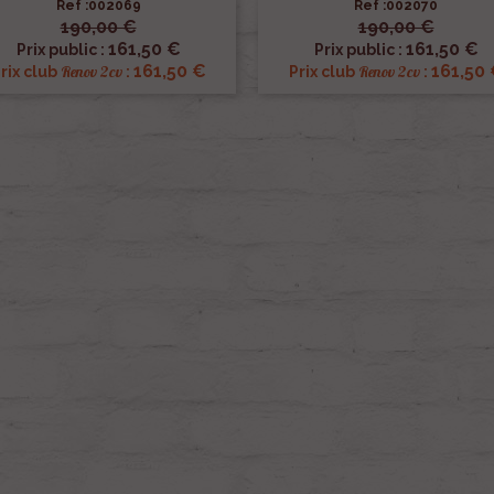
Ref :002069
Ref :002070
190,00 €
190,00 €


Aperçu rapide
Aperçu rapide
161,50 €
161,50 €
Prix public :
Prix public :
161,50 €
161,50
Renov 2cv
Renov 2cv
rix club
:
Prix club
: