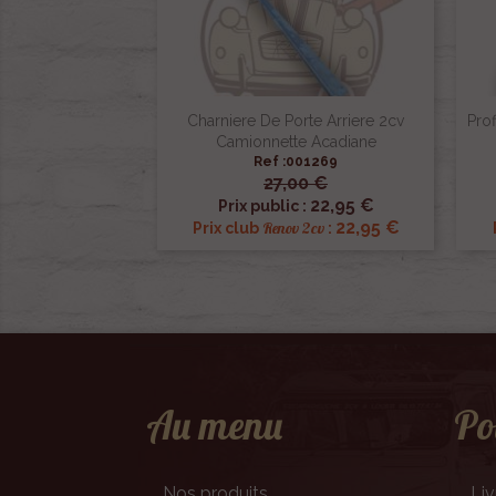
Charniere De Porte Arriere 2cv
Prof
Camionnette Acadiane
Ref :001269
27,00 €

Aperçu rapide
22,95 €
Prix public :
22,95 €
Renov 2cv
Prix club
:
Au menu
Po
Nos produits
Liv