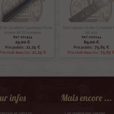
il De Gouttière Superieure Porte
Tôle Latérale Droite Complète 
Arriere AK Et Acadiane
AK 400
Ref :001954
Ref :002044
25,00 €
89,00 €


Aperçu rapide
Aperçu rapide
21,25 €
75,65 €
Prix public :
Prix public :
21,25 €
75,65 
Renov 2cv
Renov 2cv
Prix club
:
Prix club
:
ur infos
Mais encore ...
raisons et retours
Les meilleures ventes