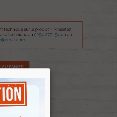
 technique sur le produit ? N'hésitez
rvice technique au
0254 277 154
ou par
ue@gmail.com
.
 AU PANIER
ock
E D'ENVIES