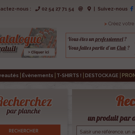
actez-nous :
02 54 27 71 54
|
Suivez-nous
>
Créez votr
Vous êtes un
professionnel
?
Vous faites partie d’un
Club
?
PRO
veautés
Évènements
T-SHIRTS !
DESTOCKAGE
Rec
un produit par d