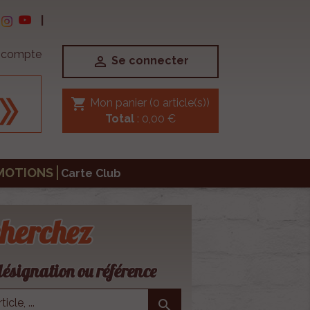
|
e compte

Se connecter
shopping_cart
Mon panier
(0 article(s))
Total
: 0,00 €
MOTIONS
Carte Club
herchez
ésignation ou référence
