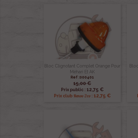
Bloc Clignotant Complet Orange Pour
Blo
Méhari Et AK
Ref :000401
15,00 €

Aperçu rapide
12,75 €
Prix public :
12,75 €
Renov 2cv
Prix club
: