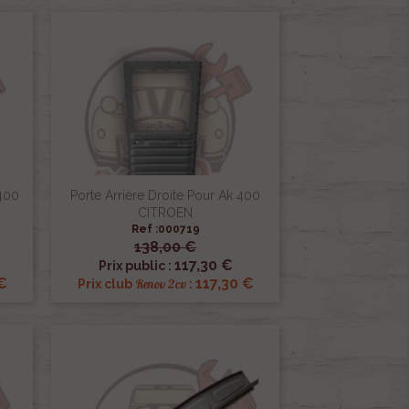
400
Porte Arrière Droite Pour Ak 400
CITROEN
Ref :000719
138,00 €

Aperçu rapide
117,30 €
Prix public :
€
117,30 €
Renov 2cv
Prix club
: