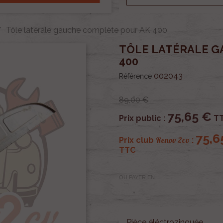
Tôle latérale gauche complète pour AK 400
TÔLE LATÉRALE G
400
002043
Référence
89,00 €
75,65 €
Prix public :
T
75,6
Renov 2cv
Prix club
:
TTC
OU PAYER EN
Pièce éléctrozinguée.