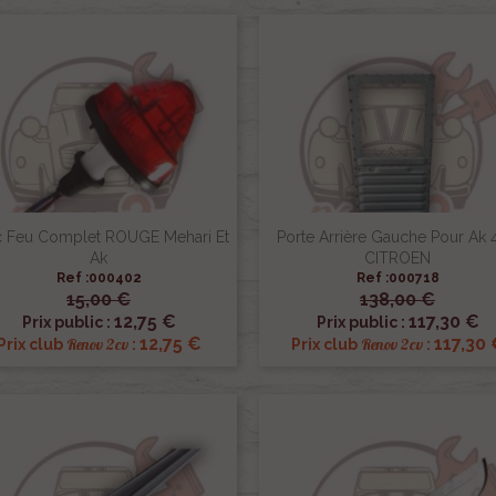
c Feu Complet ROUGE Mehari Et
Porte Arrière Gauche Pour Ak 
Ak
CITROEN
Ref :000402
Ref :000718
15,00 €
138,00 €


Aperçu rapide
Aperçu rapide
12,75 €
117,30 €
Prix public :
Prix public :
12,75 €
117,30 
Renov 2cv
Renov 2cv
Prix club
:
Prix club
: