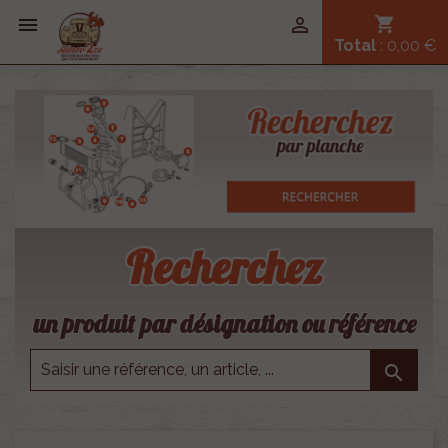


shopping_cart
Total
: 0,00 €
Recherchez
un produit par désignation ou référence
