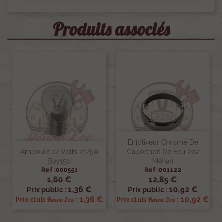
Produits associés
Enjoliveur Chromé De
Ampoule 12 Volts 21/5w
Cabochon De Feu 2cv
Bay15d
Méhari
Ref :000551
Ref :001122
1,60 €
12,85 €
1,36 €
10,92 €
Prix public :
Prix public :
1,36 €
10,92 €
Renov 2cv
Renov 2cv
Prix club
:
Prix club
: