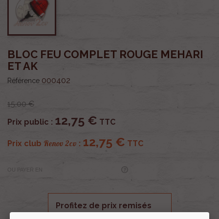
BLOC FEU COMPLET ROUGE MEHARI
ET AK
000402
Référence
15,00 €
12,75 €
Prix public :
TTC
12,75 €
Renov 2cv
Prix club
:
TTC
OU PAYER EN
Profitez de prix remisés
Renov 2cv
avec la Carte club