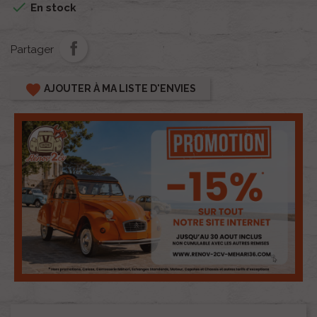

En stock
Partager
favorite
AJOUTER À MA LISTE D'ENVIES