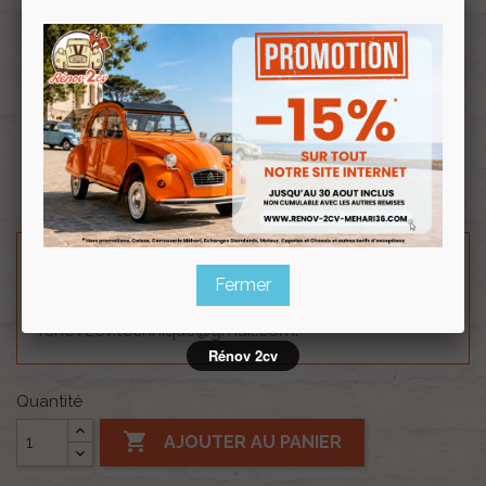
Souscrire
Renov 2cv
au club
Bloc feu complet rouge mehari et ak
Pour voir la vidéo de cet article cliquez
ICI
Besoin d'un renseignement technique sur le produit
Fermer
? N'hésitez pas à contacter notre service
technique au
0254 277 154
ou par mail à
renov2cv.technique@gmail.com
.
Rénov 2cv
Quantité

AJOUTER AU PANIER