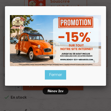
Souscrire
Renov 2cv
au club
Capote Dyane bleu celeste toile renforcée.
Besoin d'un renseignement technique sur le produit
? N'hésitez pas à contacter notre service
technique au
0254 277 154
ou par mail à
renov2cv.technique@gmail.com
.
Fermer
Quantité

AJOUTER AU PANIER
Rénov 2cv

En stock