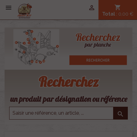


shopping_cart
Total
: 0,00 €
Recherchez
un produit par désignation ou référence
