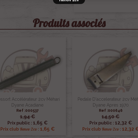
Produits associés
ssort Accélérateur 2cv Méhari
Pedale D'accelerateur 2cv Méh
Dyane Acadiane
Dyane Apres 1970
Ref :000537
Ref :000646
1,94 €
14,50 €


Aperçu rapide
Aperçu rapide
1,65 €
12,32 €
Prix public :
Prix public :
1,65 €
12,32 
Renov 2cv
Renov 2cv
Prix club
:
Prix club
: