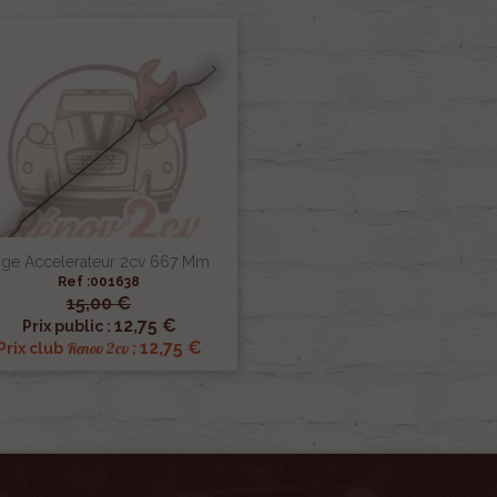
ige Accelerateur 2cv 667 Mm
Ref :001638
15,00 €

Aperçu rapide
12,75 €
Prix public :
12,75 €
Renov 2cv
Prix club
: