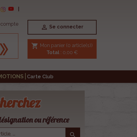
|
e compte

Se connecter
shopping_cart
Mon panier
(0 article(s))
Total
: 0,00 €
MOTIONS
Carte Club
herchez
ésignation ou référence
