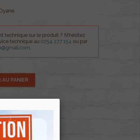
 Dyane.
 technique sur le produit ? N'hésitez
rvice technique au
0254 277 154
ou par
ue@gmail.com
.
 AU PANIER
E D'ENVIES