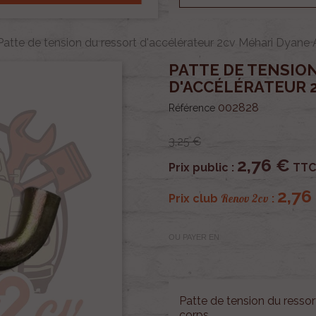
Patte de tension du ressort d'accélérateur 2cv Méhari Dyane
PATTE DE TENSIO
D'ACCÉLÉRATEUR 
002828
Référence
3,25 €
2,76 €
Prix public :
TTC
2,76
Renov 2cv
Prix club
:
OU PAYER EN
Patte de tension du ressor
corps.