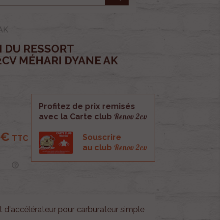
 AK
N DU RESSORT
2CV MÉHARI DYANE AK
Profitez de prix remisés
Renov 2cv
avec la Carte club
 €
Souscrire
TTC
Renov 2cv
au club
t d'accélérateur pour carburateur simple