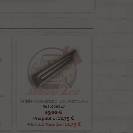
ari
Pedale Accelerateur 2cv Avant 1970
Ref :000647
15,00 €

Aperçu rapide
12,75 €
Prix public :
€
12,75 €
Renov 2cv
Prix club
: