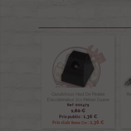
Caoutchouc Haut De Pédale
Re
D'accélérateur 2cv Méhari Dyane
Ref :000479
1,60 €

Aperçu rapide
1,36 €
Prix public :
1,36 €
Renov 2cv
Prix club
: