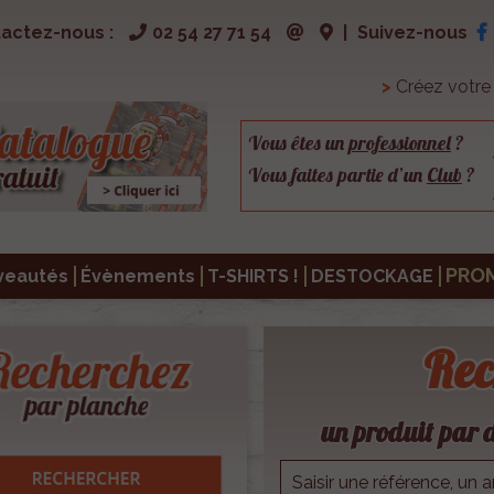
actez-nous :
02 54 27 71 54
|
Suivez-nous
>
Créez votr
Vous êtes un
professionnel
?
Vous faites partie d’un
Club
?
PRO
veautés
Évènements
T-SHIRTS !
DESTOCKAGE
Rec
un produit par d