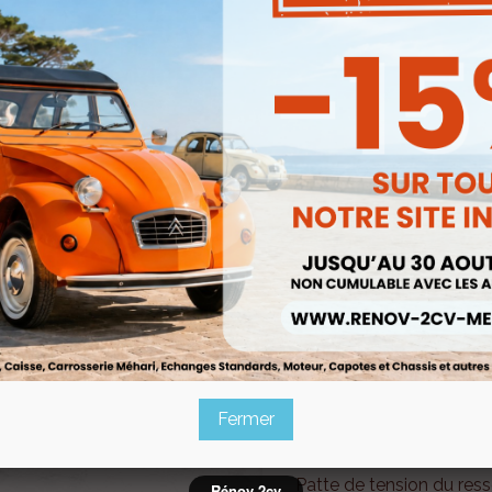
Description
Fermer
Patte de tension du ress
Rénov 2cv