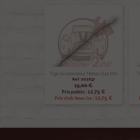
Tige Accélérateur Méhari 645 Mm
T
Ref :001637
15,00 €

Aperçu rapide
12,75 €
Prix public :
12,75 €
Renov 2cv
Prix club
: