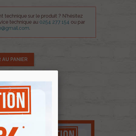
 technique sur le produit ? N'hésitez
rvice technique au
0254 277 154
ou par
ue@gmail.com
.
 AU PANIER
E D'ENVIES