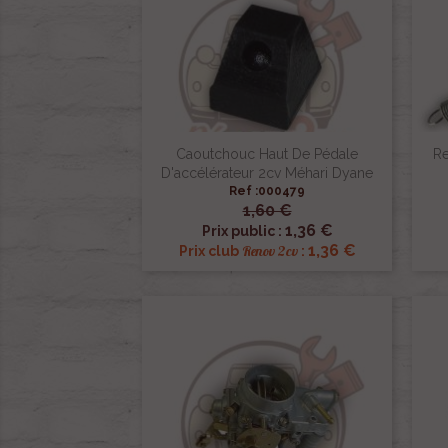
Caoutchouc Haut De Pédale
Re
D'accélérateur 2cv Méhari Dyane
Ref :000479
1,60 €

Aperçu rapide
1,36 €
Prix public :
1,36 €
Renov 2cv
Prix club
: