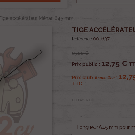
Tige accélérateur Méhari 645 mm
TIGE ACCÉLÉRATE
001637
Référence
15,00 €
12,75 €
Prix public :
TT
12,7
Renov 2cv
Prix club
:
TTC
OU PAYER EN
Longueur 645 mm pour mé