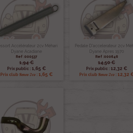
ssort Accélérateur 2cv Méhari
Pedale D'accelerateur 2cv Méh
Dyane Acadiane
Dyane Apres 1970
Ref :000537
Ref :000646
1,94 €
14,50 €


Aperçu rapide
Aperçu rapide
1,65 €
12,32 €
Prix public :
Prix public :
1,65 €
12,32 
Renov 2cv
Renov 2cv
Prix club
:
Prix club
: