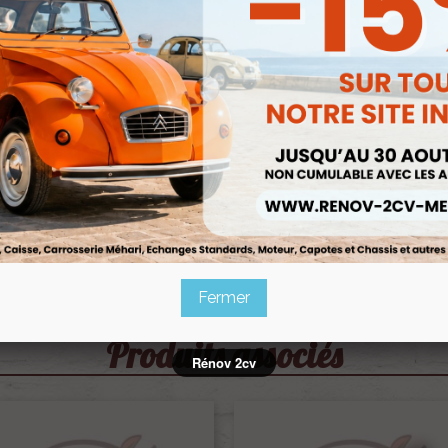
Fermer
Produits associés
Rénov 2cv