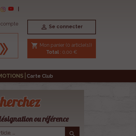
|
e compte

Se connecter
shopping_cart
Mon panier
(0 article(s))
Total
: 0,00 €
MOTIONS
Carte Club
herchez
ésignation ou référence
