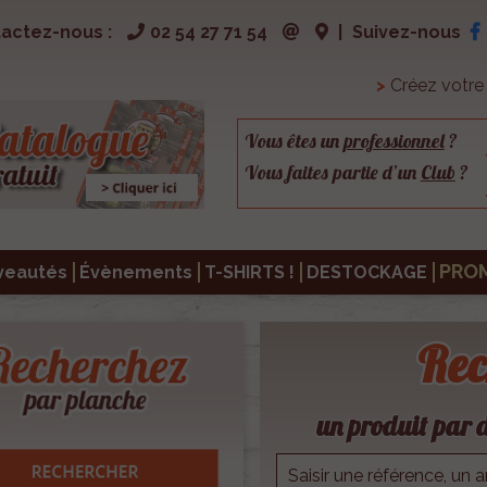
actez-nous :
02 54 27 71 54
|
Suivez-nous
>
Créez votr
Vous êtes un
professionnel
?
Vous faites partie d’un
Club
?
PRO
veautés
Évènements
T-SHIRTS !
DESTOCKAGE
Rec
un produit par d