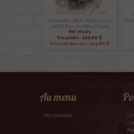
D'ac
Carburateur NEUF Simple Corps
34PICS Pour 2cv Méhari Dyane
Ref :001275

Aperçu rapide
220,00 €
Prix public :
204,60 €
Renov 2cv
Prix club
:
Au menu
Po
Nos produits
Liv
Con
Pol