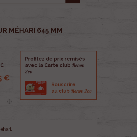
UR MÉHARI 645 MM
Profitez de prix remisés
Renov
C
avec la Carte club
2cv
5 €
Souscrire
Renov 2cv
au club
hari.