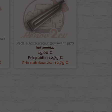
ari
Pedale Accelerateur 2cv Avant 1970
Ref :000647
15,00 €

Aperçu rapide
12,75 €
Prix public :
€
12,75 €
Renov 2cv
Prix club
: