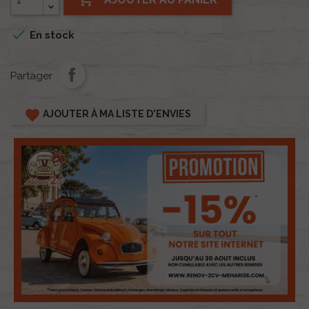

En stock
Partager
favorite
AJOUTER À MA LISTE D'ENVIES