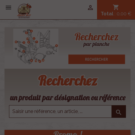


shopping_cart
Total
: 0,00 €
Recherchez
un produit par désignation ou référence

Promo !