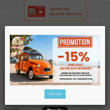
Souscrire
Renov 2cv
au club
Pare chocs avant pour méhari livré sans ses
fixations.
Prévoir un kit de fixation pour pare choc avant
Méhari référence 003683.
Fabriqué et peint en France.
Besoin d'un renseignement technique sur le produit
? N'hésitez pas à contacter notre service
technique au
0254 277 154
ou par mail à
renov2cv.technique@gmail.com
.
Fermer
Quantité
Rénov 2cv