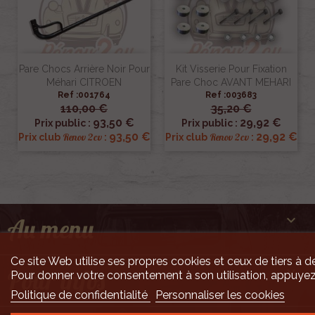
Pare Chocs Arrière Noir Pour
Kit Visserie Pour Fixation
Méhari CITROEN
Pare Choc AVANT MEHARI
Ref :001764
Ref :003683
110,00 €
35,20 €
93,50 €
29,92 €
Prix public :
Prix public :
93,50 €
29,92 €
Renov 2cv
Renov 2cv
Prix club
:
Prix club
:

Au menu
Ce site Web utilise ses propres cookies et ceux de tiers à de

Pour infos
Pour donner votre consentement à son utilisation, appuyez
Politique de confidentialité
Personnaliser les cookies