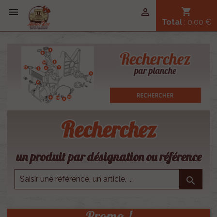


shopping_cart
Total
: 0,00 €
Recherchez
un produit par désignation ou référence

Promo !