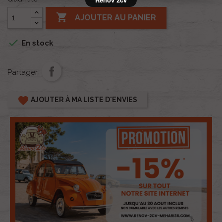

AJOUTER AU PANIER

En stock
Partager
favorite
AJOUTER À MA LISTE D'ENVIES