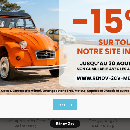
se Non Isolee Diamètre 8.5 Mm
rreur Ou Coupe Circuit Section
Cosse Ronde Bleu Diamètre 
25²
1.5-2.5
Ref :001670
Ref :002866
3,14 €
0,40 €


Aperçu rapide
Aperçu rapide
2,67 €
0,34 €
Prix public :
Prix public :
2,67 €
0,34 €
Renov 2cv
Renov 2cv
Prix club
:
Prix club
:
5%
-15%
Fermer
sceau Électrique Complet AV+AR
Faisceau Électrique Avant Pour M
ur 2cv6 Après 1981 Fiche Plate
De 1975 À 1978
Rénov 2cv
Ref :002819
Ref :001649