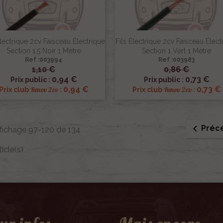
Électrique 2cv Faisceau Électrique
Fils Électrique 2cv Faisceau Élect
Section 1.5 Noir 1 Mètre
Section 1 Vert 1 Mètre
Ref :003994
Ref :003983
1,10 €
0,86 €


Aperçu rapide
Aperçu rapide
0,94 €
0,73 €
Prix public :
Prix public :
0,94 €
0,73 €
Renov 2cv
Renov 2cv
Prix club
:
Prix club
:

Préc
fichage 97-120 de 134
ticle(s)