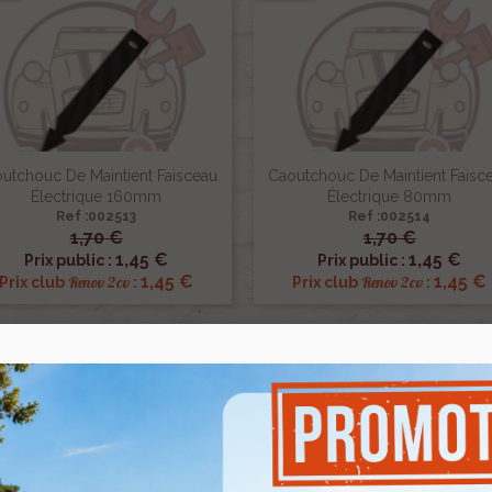
utchouc De Maintient Faisceau
Caoutchouc De Maintient Faisc
Électrique 160mm
Électrique 80mm
Ref :002513
Ref :002514
1,70 €
1,70 €


Aperçu rapide
Aperçu rapide
1,45 €
1,45 €
Prix public :
Prix public :
1,45 €
1,45 €
Renov 2cv
Renov 2cv
Prix club
:
Prix club
:
5%
-15%