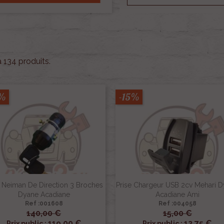
 a 134 produits.
5%
-15%
 Neiman De Direction 3 Broches
Prise Chargeur USB 2cv Mehari 
Dyane Acadiane
Acadiane Ami
Ref :001608
Ref :004058
140,00 €
15,00 €


Aperçu rapide
Aperçu rapide
119,00 €
12,75 €
Prix public :
Prix public :