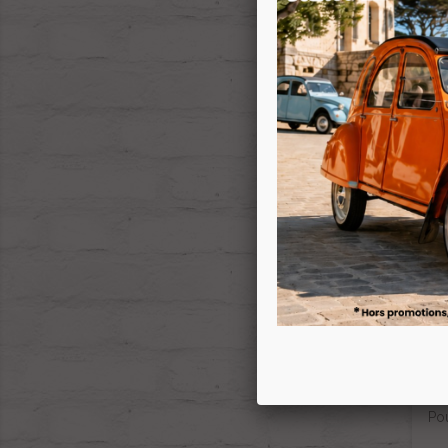
Cos
Déma
-1
Fai
Po