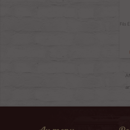
Fils 
Af
ar