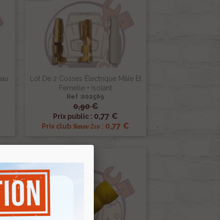
eau
Lot De 2 Cosses Électrique Mâle Et
Femelle + Isolant
Ref :002569
0,90 €

Aperçu rapide
0,77 €
Prix public :
0,77 €
Renov 2cv
Prix club
:
-15%