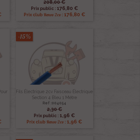
208,00 €

Aperçu rapide
176,80 €
Prix public :
€
176,80 €
Renov 2cv
Prix club
:
-15%
Pour
Fils Électrique 2cv Faisceau Électrique
Section 4 Bleu 1 Mètre
Ref :004054
2,30 €

Aperçu rapide
1,96 €
Prix public :
€
1,96 €
Renov 2cv
Prix club
: