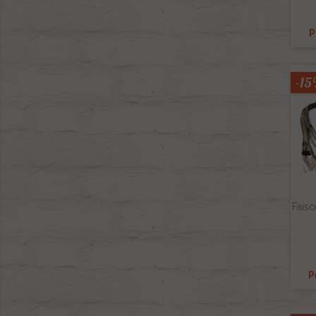
P
-1
Faisc
P