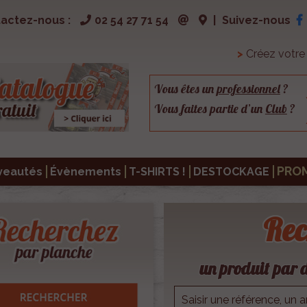
actez-nous :
02 54 27 71 54
|
Suivez-nous
>
Créez votr
Vous êtes un
professionnel
?
Vous faites partie d’un
Club
?
PRO
veautés
Évènements
T-SHIRTS !
DESTOCKAGE
Rec
un produit par d