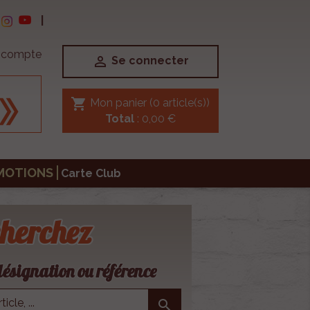
|
e compte

Se connecter
shopping_cart
Mon panier
(0 article(s))
Total
: 0,00 €
MOTIONS
Carte Club
herchez
ésignation ou référence
