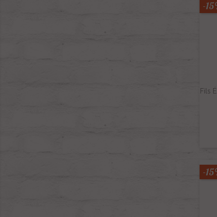
-1
Fils 
-1