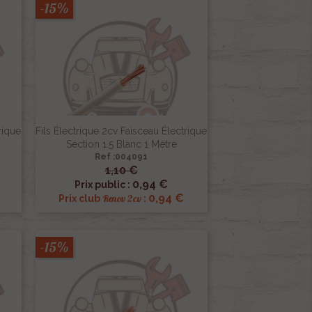
-15%
rique
Fils Électrique 2cv Faisceau Électrique
Section 1.5 Blanc 1 Mètre
Ref :004091
1,10 €

Aperçu rapide
0,94 €
Prix public :
0,94 €
Renov 2cv
Prix club
:
-15%