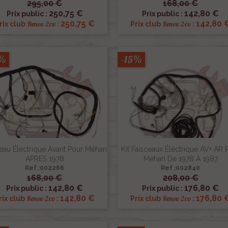
295,00 €
168,00 €


Aperçu rapide
Aperçu rapide
250,75 €
142,80 €
Prix public :
Prix public :
250,75 €
142,80 
Renov 2cv
Renov 2cv
rix club
:
Prix club
:
5%
-15%
eau Électrique Avant Pour Méhari
Kit Faisceaux Éléctrique AV+ AR 
APRES 1978
Méhari De 1978 À 1987
Ref :002266
Ref :002840
168,00 €
208,00 €


Aperçu rapide
Aperçu rapide
142,80 €
176,80 €
Prix public :
Prix public :
142,80 €
176,80 
Renov 2cv
Renov 2cv
rix club
:
Prix club
: