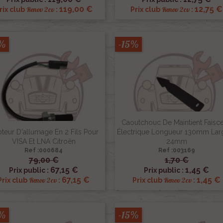
119,00 €
12,75 €
Renov 2cv
Renov 2cv
rix club
:
Prix club
:
5%
-15%
Caoutchouc De Maintient Faisc
teur D'allumage En 2 Fils Pour
Électrique Longueur 130mm Lar
VISA Et LNA Citroën
24mm
Ref :000684
Ref :003169
79,00 €
1,70 €


Aperçu rapide
Aperçu rapide
67,15 €
1,45 €
Prix public :
Prix public :
67,15 €
1,45 €
Renov 2cv
Renov 2cv
Prix club
:
Prix club
:
5%
-15%