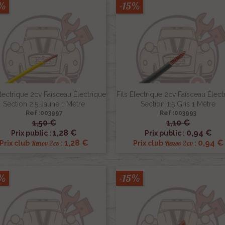
5%
-15%
Électrique 2cv Faisceau Électrique
Fils Électrique 2cv Faisceau Élect
Section 2.5 Jaune 1 Mètre
Section 1.5 Gris 1 Mètre
Ref :003997
Ref :003993
1,50 €
1,10 €


Aperçu rapide
Aperçu rapide
1,28 €
0,94 €
Prix public :
Prix public :
1,28 €
0,94 €
Renov 2cv
Renov 2cv
Prix club
:
Prix club
:
5%
-15%