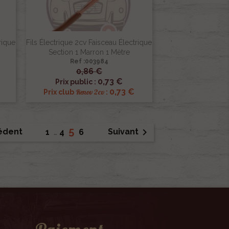
rique
Fils Électrique 2cv Faisceau Électrique
Section 1 Marron 1 Mètre
Ref :003984
0,86 €

Aperçu rapide
0,73 €
Prix public :
0,73 €
Renov 2cv
Prix club
:
5

édent
Suivant
1
…
4
6