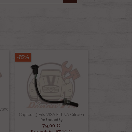
-15%
Dyane
Capteur 3 Fils VISA Et LNA Citroën
Ref :000683
79,00 €

Aperçu rapide
67,15 €
Prix public :