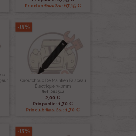
67,15 €
Renov 2cv
Prix club
:
-15%
eau
geur
Caoutchouc De Maintien Faisceau
Électrique 350mm
Ref :002512
2,00 €

Aperçu rapide
1,70 €
Prix public :
1,70 €
Renov 2cv
Prix club
:
-15%