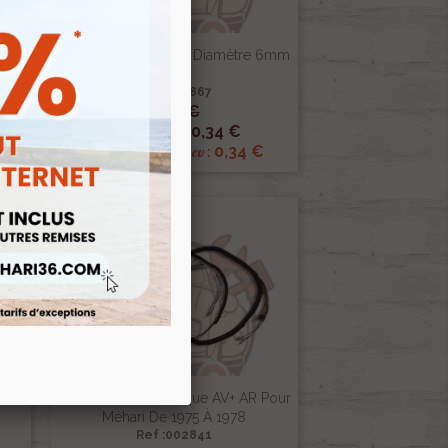
8mm
Cosse Ronde Jaune Diamètre 6mm
4-6
Ref :002867
0,40 €

Aperçu rapide
0,34 €
Prix public :
0,34 €
Renov 2cv
Prix club
:
-15%
éhari
Kit Faisceaux Éléctrique AV+ AR Pour
Méhari De 1975 À 1978
Ref :002841