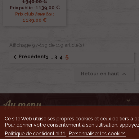
1 340,00 €
1 139,00 €
Prix public :
Renov 2cv
Prix club
:
1 139,00 €
Affichage 97-119 de 119 article(s)
5

Précédent
1
…
3
4

Retour en haut

Au menu
Ce site Web utilise ses propres cookies et ceux de tiers à de

Pour infos
Pour donner votre consentement à son utilisation, appuyez
Politique de confidentialité
Personnaliser les cookies