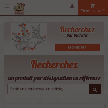


shopping_cart
Total
: 0,00 €
Recherchez
un produit par désignation ou référence
