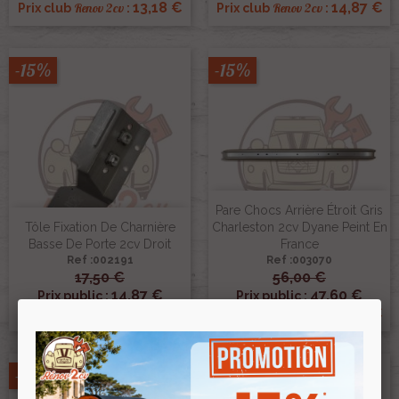
13,18 €
14,87 €
Renov 2cv
Renov 2cv
Prix club
:
Prix club
:
-15%
-15%
Pare Chocs Arrière Étroit Gris
Tôle Fixation De Charnière
Charleston 2cv Dyane Peint En
Basse De Porte 2cv Droit
France
Ref :002191
Ref :003070
17,50 €
56,00 €
14,87 €
47,60 €
Prix public :
Prix public :
14,87 €
47,60 €
Renov 2cv
Renov 2cv
Prix club
:
Prix club
:
-15%
-15%