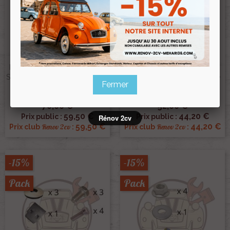
Pare Chocs Avant 2cv Qualité
Supérieure GRIS CHARLESTON
Tôle Sous Moteur Renforcée
Fermer
Peint En France
INOX
Ref :002273
Ref :003285
70,00 €
52,00 €
59,50 €
44,20 €
Prix public :
Prix public :
Rénov 2cv
59,50 €
44,20 €
Renov 2cv
Renov 2cv
Prix club
:
Prix club
:
-15%
-15%
Pack
Pack