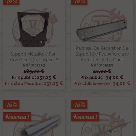
-15%
-15%
Panneau De Reparation De
Support Métallique Pour
Support De Feu Arriere 2cv
Compteur De 2cv4 2cv6
Avec Renfort Latéraux
Ref :003163
Ref :005352
185,00 €
40,00 €
157,25 €
34,00 €
Prix public :
Prix public :
157,25 €
34,00 €
Renov 2cv
Renov 2cv
Prix club
:
Prix club
:
-15%
-15%
Nouveau !
Nouveau !