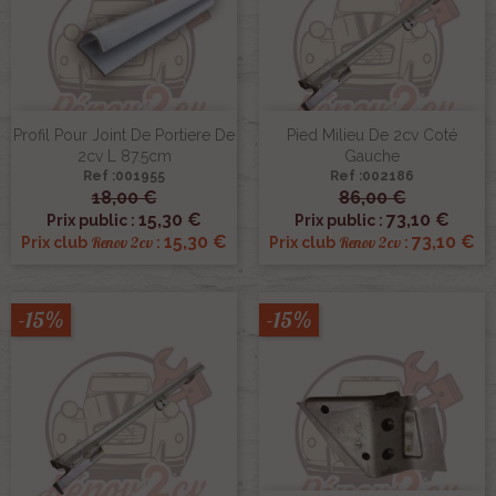
Profil Pour Joint De Portiere De
Pied Milieu De 2cv Coté
2cv L 87.5cm
Gauche
Ref :001955
Ref :002186
18,00 €
86,00 €
15,30 €
73,10 €
Prix public :
Prix public :
15,30 €
73,10 €
Renov 2cv
Renov 2cv
Prix club
:
Prix club
:
-15%
-15%