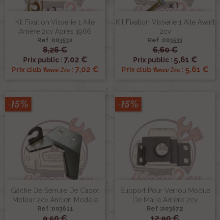
Kit Fixation Visserie 1 Aile
Kit Fixation Visserie 1 Aile Avant
Arrière 2cv Après 1966
2cv
Ref :003532
Ref :003533
8,26 €
6,60 €
7,02 €
5,61 €
Prix public :
Prix public :
7,02 €
5,61 €
Renov 2cv
Renov 2cv
Prix club
:
Prix club
:
-15%
-15%
Gâche De Serrure De Capot
Support Pour Verrou Mobile
Moteur 2cv Ancien Modele
De Malle Arrière 2cv
Ref :003611
Ref :003672
9,50 €
12,90 €