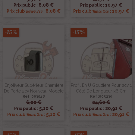
8,08 €
10,97 €
Prix public :
Prix public :
8,08 €
10,97 €
Renov 2cv
Renov 2cv
Prix club
:
Prix club
:
-15%
-15%
Enjoliveur Supérieur Charnière
Profil En U Gouttière Pour 2cv 1
De Porte 2cv Nouveau Modele
Côté De Longueur 36 Cm
Ref :003548
Ref :005239
6,00 €
24,60 €
5,10 €
20,91 €
Prix public :
Prix public :
5,10 €
20,91 €
Renov 2cv
Renov 2cv
Prix club
:
Prix club
: