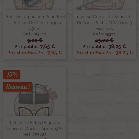
Profil De Réparation Pour Joint
Traverse Complète Sous Tôle
De Portière De 2cv Longueur
De Vide Poche 2CV Avec 3
49cm
Fixations
Ref :005412
Ref :005321
9,00 €
45,00 €
7,65 €
38,25 €
Prix public :
Prix public :
7,65 €
38,25 €
Renov 2cv
Renov 2cv
Prix club
:
Prix club
:
-15%
Nouveau !
Lot De 4 Portes Pour 2cv
Nouveau Modèle Après 1964
Ref :005625