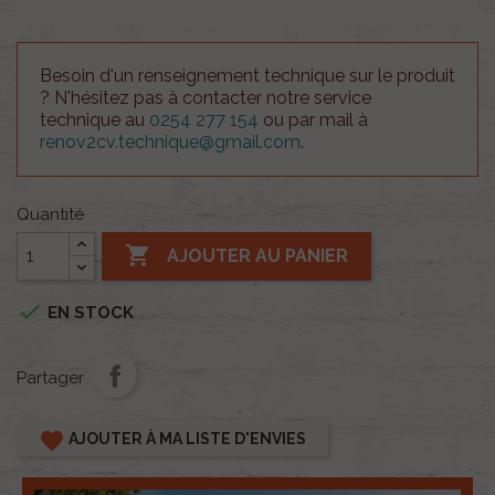
Besoin d'un renseignement technique sur le produit
? N'hésitez pas à contacter notre service
technique au
0254 277 154
ou par mail à
renov2cv.technique@gmail.com
.
Quantité

AJOUTER AU PANIER

EN STOCK
Partager
favorite
AJOUTER À MA LISTE D'ENVIES