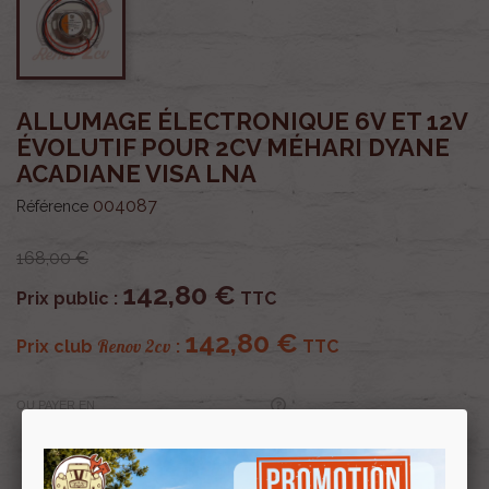
ALLUMAGE ÉLECTRONIQUE 6V ET 12V
ÉVOLUTIF POUR 2CV MÉHARI DYANE
ACADIANE VISA LNA
004087
Référence
168,00 €
142,80 €
Prix public :
TTC
142,80 €
Renov 2cv
Prix club
:
TTC
OU PAYER EN
Profitez de prix remisés