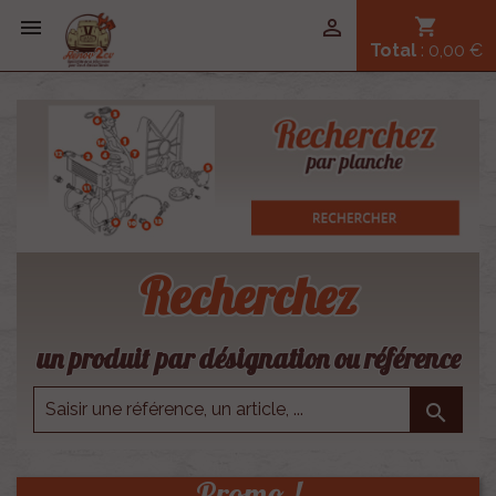


shopping_cart
Total
: 0,00 €
Recherchez
un produit par désignation ou référence

Promo !