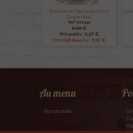
Rondelle M7 Tete Large 20mm
Ecro
Zingue Blanc
Ref :000432
0,20 €

Aperçu rapide
0,17 €
Prix public :
0,17 €
Renov 2cv
Prix club
:
Au menu
Po
Nos produits
Liv
Con
Pol