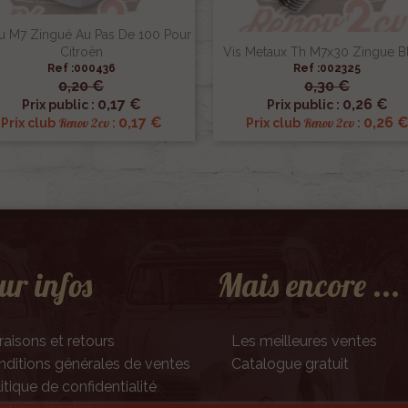
u M7 Zingué Au Pas De 100 Pour
Citroën
Vis Metaux Th M7x30 Zingue B
Ref :000436
Ref :002325
0,20 €
0,30 €


Aperçu rapide
Aperçu rapide
0,17 €
0,26 €
Prix public :
Prix public :
0,17 €
0,26 
Renov 2cv
Renov 2cv
Prix club
:
Prix club
:
ur infos
Mais encore ...
raisons et retours
Les meilleures ventes
ditions générales de ventes
Catalogue gratuit
itique de confidentialité