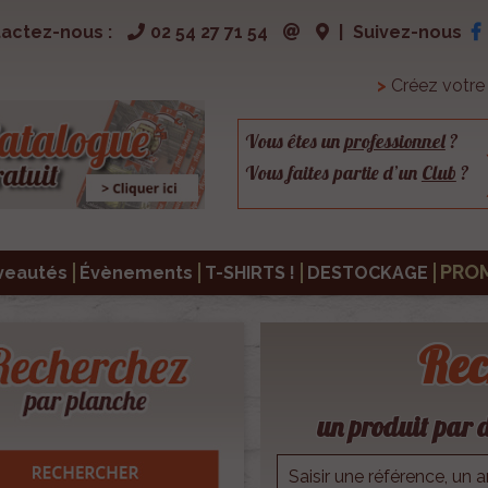
actez-nous :
02 54 27 71 54
|
Suivez-nous
>
Créez votr
Vous êtes un
professionnel
?
Vous faites partie d’un
Club
?
PRO
veautés
Évènements
T-SHIRTS !
DESTOCKAGE
Rec
un produit par d