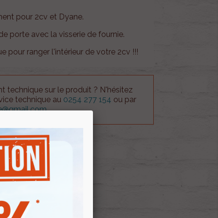
ment pour 2cv et Dyane.
e porte avec la visserie de fournie.
ue pour ranger l'intérieur de votre 2cv !!!
 technique sur le produit ? N'hésitez
rvice technique au
0254 277 154
ou par
ue@gmail.com
.
 AU PANIER