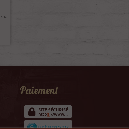
lanc
€
Paiement