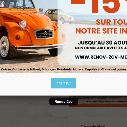
favorite
AJOUTER À MA LIST
Fermer
Rénov 2cv
Description