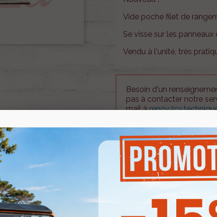
Vide poche filet de range
Se visse sur les panneaux d
Vendu à l'unité, très pratiq
Besoin d'un renseignement
pas à contacter notre se
mail à
renov2cv.techniq
Quantité

AJOUTER

En stock
Partager