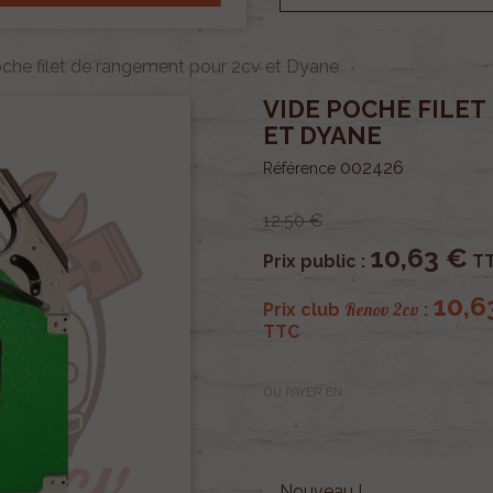
che filet de rangement pour 2cv et Dyane
VIDE POCHE FILE
ET DYANE
002426
Référence
12,50 €
10,63 €
Prix public :
T
10,6
Renov 2cv
Prix club
:
TTC
OU PAYER EN
Nouveau !