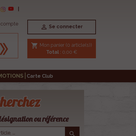
|
e compte

Se connecter
shopping_cart
Mon panier
(0 article(s))
Total
: 0,00 €
MOTIONS
Carte Club
herchez
ésignation ou référence
