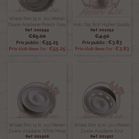
Wheel Rim 15 In. 2cv Mehari
Dyane Acadiane Pinkish Gray
Hub Cap Bolt Higher Quality
Ref :000999
Ref :001092
€65.00
€4.50
€55.25
€3.83
Prix public :
Prix public :
€55.25
€3.83
Renov 2cv
Renov 2cv
Prix club
:
Prix club
:
Wheel Rim 15 In. 2cv Mehari
Wheel Rim 15 In. 2cv Mehari
Dyane Acadiane White Meije
Dyane Acadiane Azur
Ref :001906
Ref :001907