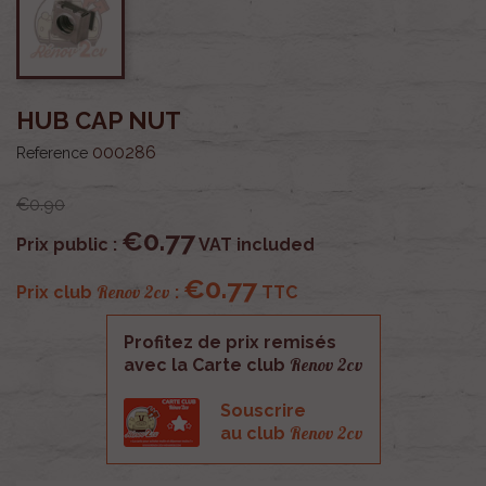
HUB CAP NUT
000286
Reference
€0.90
€0.77
Prix public :
VAT included
€0.77
Renov 2cv
Prix club
:
TTC
Profitez de prix remisés
Renov 2cv
avec la Carte club
Souscrire
Renov 2cv
au club