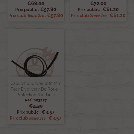
€68.00
€72.00
€57.80
€61.20
Prix public :
Prix public :
€57.80
€61.20
Renov 2cv
Renov 2cv
Prix club
:
Prix club
:
Caoutchouc Noir 680 Mm
Pour Enjoliveur De Roue -
Protection Sur Jante
Ref :003227
€4.20
€3.57
Prix public :
€3.57
Renov 2cv
Prix club
: