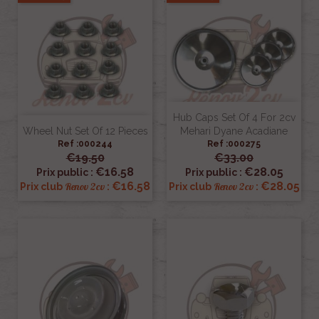
Hub Caps Set Of 4 For 2cv
Wheel Nut Set Of 12 Pieces
Mehari Dyane Acadiane
Ref :000244
Ref :000275
€19.50
€33.00
€16.58
€28.05
Prix public :
Prix public :
€16.58
€28.05
Renov 2cv
Renov 2cv
Prix club
:
Prix club
: