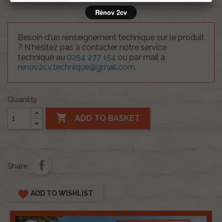
Rénov 2cv
Besoin d'un renseignement technique sur le produit
? N'hésitez pas à contacter notre service
technique au
0254 277 154
ou par mail à
renov2cv.technique@gmail.com
.
Quantity

ADD TO BASKET
Share
favorite
ADD TO WISHLIST