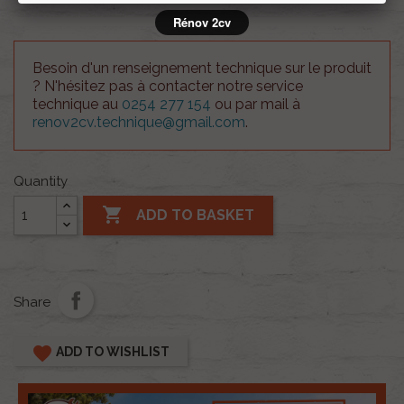
Rénov 2cv
Besoin d'un renseignement technique sur le produit
? N'hésitez pas à contacter notre service
technique au
0254 277 154
ou par mail à
renov2cv.technique@gmail.com
.
Quantity

ADD TO BASKET
Share
favorite
ADD TO WISHLIST