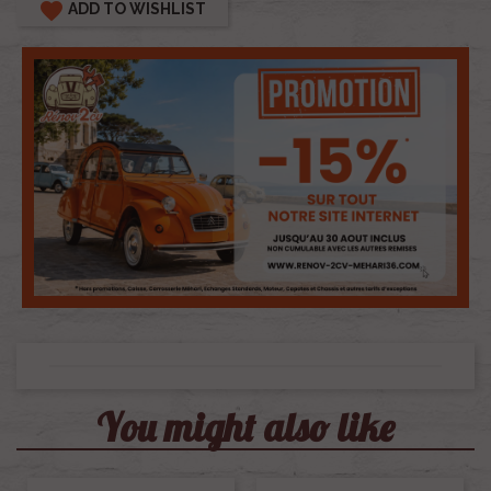
favorite
ADD TO WISHLIST
You might also like