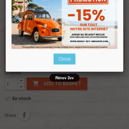
Se fixe sur le capot.
Besoin d'un renseignement technique sur le produit
? N'hésitez pas à contacter notre service
technique au
0254 277 154
ou par mail à
renov2cv.technique@gmail.com
.
Close
Quantity
Rénov 2cv

ADD TO BASKET

En stock
Share