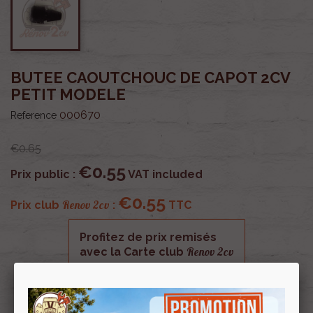
BUTEE CAOUTCHOUC DE CAPOT 2CV
PETIT MODELE
000670
Reference
€0.65
€0.55
Prix public :
VAT included
€0.55
Renov 2cv
Prix club
:
TTC
Profitez de prix remisés
Renov 2cv
avec la Carte club
Souscrire
Renov 2cv
au club