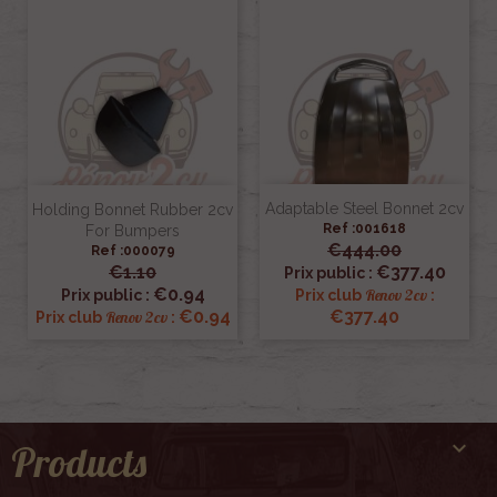
Adaptable Steel Bonnet 2cv
Holding Bonnet Rubber 2cv
Ref :001618
For Bumpers
€444.00
Ref :000079
€1.10
€377.40
Prix public :
€0.94
Renov 2cv
Prix public :
Prix club
:
€0.94
€377.40
Renov 2cv
Prix club
:

Products