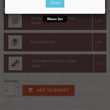
Close
Rondelle m7 tete moyenne
Rénov 2cv
x 10
15mm
x 10
Ecrou frein M 7
Vis metaux th m7x50 zingue
x 2
blanc
Quantity

ADD TO BASKET