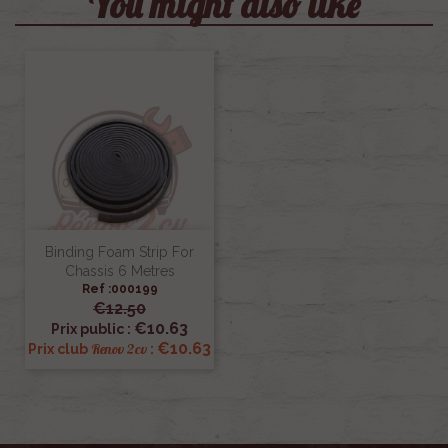
You might also like
Binding Foam Strip For
Chassis 6 Metres
Ref :000199
€12.50
€10.63
Prix public :
€10.63
Renov 2cv
Prix club
: