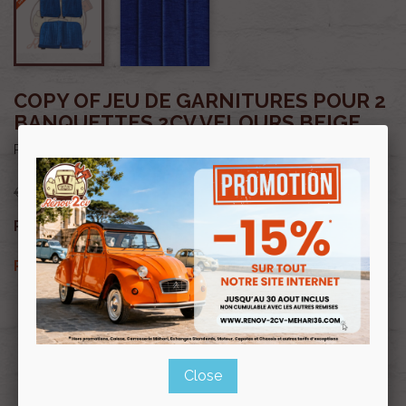
COPY OF JEU DE GARNITURES POUR 2
BANQUETTES 2CV VELOURS BEIGE
D0006
Reference
€160.00
€136.00
Prix public :
VAT included
€136.00
Renov 2cv
Prix club
:
TTC
Profitez de prix remisés
Renov 2cv
avec la Carte club
Souscrire
Close
Renov 2cv
au club