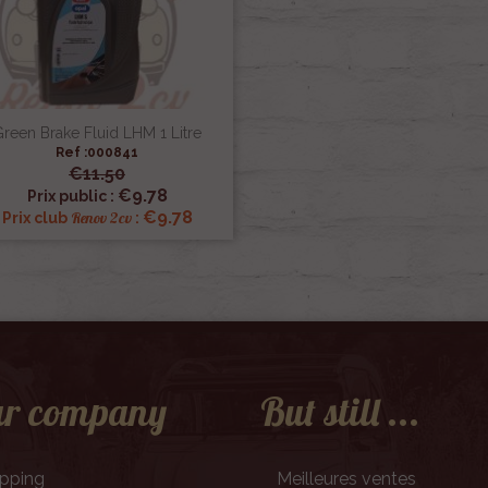
reen Brake Fluid LHM 1 Litre
Ref :000841
€11.50

Quick view
€9.78
Prix public :
€9.78
Renov 2cv
Prix club
:
r company
But still ...
ipping
Meilleures ventes