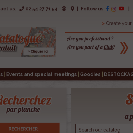
act us:
02 54 27 71 54
|
Follow us
|
>
Create your
Are you
professional
?
Are you part of a
Club
?
s
Events and special meetings
Goodies
DESTOCKA
S
a p