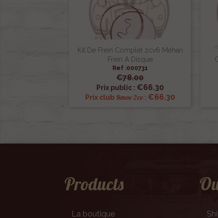
Kit De Frein Complet 2cv6 Mehari
Frein A Disque
G
Ref :000731
€78.00

Quick view
€66.30
Prix public :
€66.30
Renov 2cv
Prix club
:
Products
Ou
La boutique
Sh