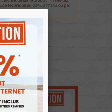
 technique sur le produit ? N'hésitez
rvice technique au
0254 277 154
ou par
ue@gmail.com
.
BASKET