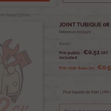
 lhm tuyau 3.5mm
JOINT TUBIQUE 08
000420
Reference
€0.60
€0.51
Prix public :
VAT
included
€0.5
Renov 2cv
Prix club
:
Pour liquide de frein LHM v