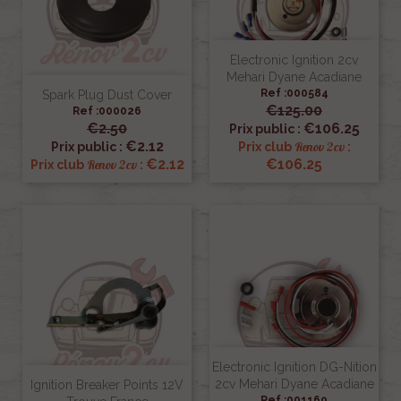
Electronic Ignition 2cv
Mehari Dyane Acadiane
Ref :000584
Spark Plug Dust Cover
€125.00
Ref :000026
€2.50
€106.25
Prix public :
€2.12
Renov 2cv
Prix public :
Prix club
:
€2.12
€106.25
Renov 2cv
Prix club
:
Electronic Ignition DG-Nition
2cv Mehari Dyane Acadiane
Ignition Breaker Points 12V
Ref :001169