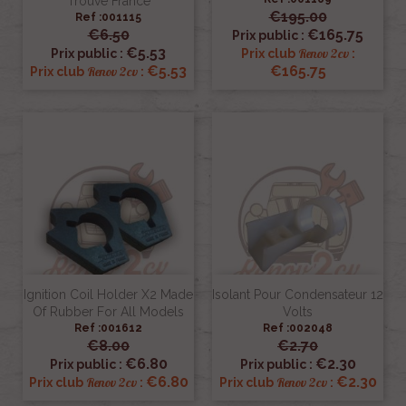
Trouve France
€195.00
Ref :001115
€6.50
€165.75
Prix public :
€5.53
Renov 2cv
Prix public :
Prix club
:
€5.53
€165.75
Renov 2cv
Prix club
:
Ignition Coil Holder X2 Made
Isolant Pour Condensateur 12
Of Rubber For All Models
Volts
Ref :001612
Ref :002048
€8.00
€2.70
€6.80
€2.30
Prix public :
Prix public :
€6.80
€2.30
Renov 2cv
Renov 2cv
Prix club
:
Prix club
: