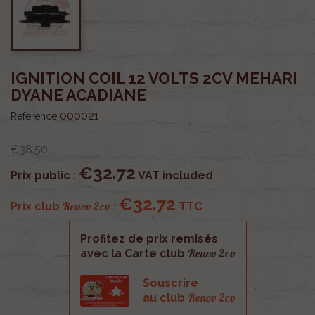
IGNITION COIL 12 VOLTS 2CV MEHARI
DYANE ACADIANE
000021
Reference
€38.50
€32.72
Prix public :
VAT included
€32.72
Renov 2cv
Prix club
:
TTC
Profitez de prix remisés
Renov 2cv
avec la Carte club
Souscrire
Renov 2cv
au club