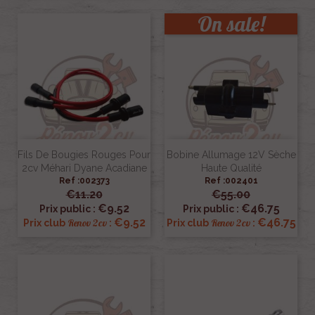
On sale!
Fils De Bougies Rouges Pour
Bobine Allumage 12V Sèche
2cv Méhari Dyane Acadiane
Haute Qualité
Ref :002373
Ref :002401
€11.20
€55.00
€9.52
€46.75
Prix public :
Prix public :
€9.52
€46.75
Renov 2cv
Renov 2cv
Prix club
:
Prix club
: