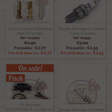
Lot De 2 Cosses Électrique
Bougie Allumage 2cv Méhari
Mâle Et Femelle
Dyane Acadiane
Ref :002569
Ref :003351
€0.90
€3.00
€0.77
€2.55
Prix public :
Prix public :
€0.77
€2.55
Renov 2cv
Renov 2cv
Prix club
:
Prix club
:
On sale!
Pack
Kit Allumage
ELECTRONIQUE 12 Volts 2cv
Bougie Allumage 2cv Méhari