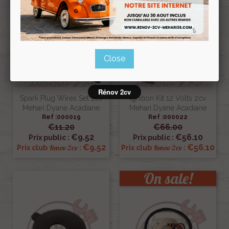
Pack
Close
Rénov 2cv
Spark Plug Wires Set 2cv
Ignition Kit 12 Volts 2cv
Mehari Dyane Acadiane
Mehari Dyane Acadiane
Ref :000019
Ref :000022
€11.20
€66.00
€9.52
€56.10
Prix public :
Prix public :
€9.52
€56.10
Renov 2cv
Renov 2cv
Prix club
:
Prix club
:
On sale!