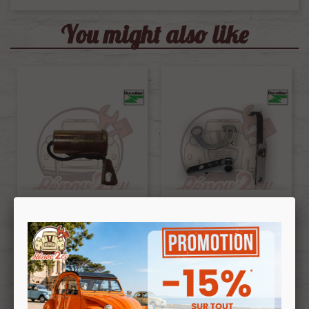
You might also like
Condenser 2cv Mehari 12V
Ignition Breaker Points 2cv
Ducellier
Mehari 12 Volts Facet
Ref :000017
Ref :000018
€5.90
€6.50
€5.02
€5.53
Prix public :
Prix public :
€5.02
€5.53
Renov 2cv
Renov 2cv
Prix club
:
Prix club
: