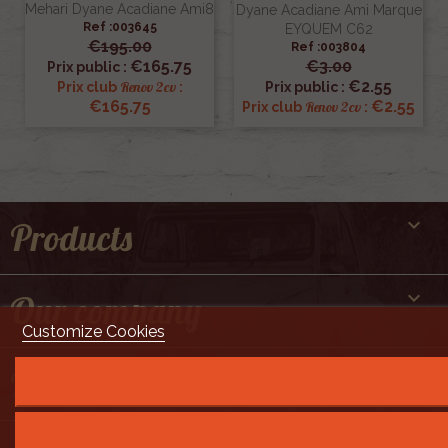
Mehari Dyane Acadiane Ami8
Dyane Acadiane Ami Marque
Ref :003645
EYQUEM C62
€195.00
Ref :003804
€165.75
€3.00
Prix public :
€2.55
Renov 2cv
Prix club
:
Prix public :
€165.75
€2.55
Renov 2cv
Prix club
:

Products

Our company
Customize Cookies

But still ...
Développement Code Optimisé, Pole Position et Qualité de Service par Processx