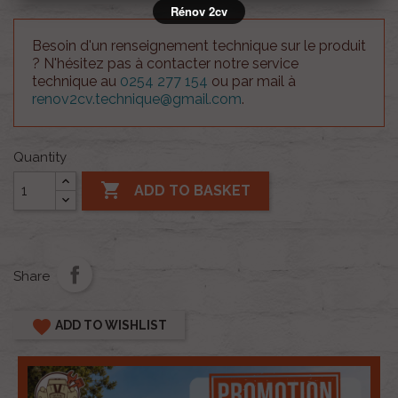
Rénov 2cv
Besoin d'un renseignement technique sur le produit
? N'hésitez pas à contacter notre service
technique au
0254 277 154
ou par mail à
renov2cv.technique@gmail.com
.
Quantity

ADD TO BASKET
Share
favorite
ADD TO WISHLIST