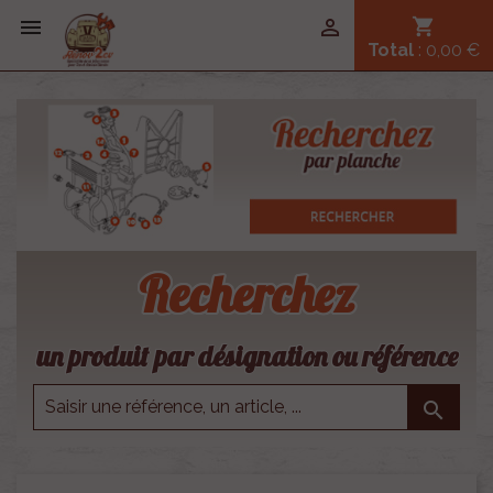


shopping_cart
Total
: 0,00 €
Recherchez
un produit par désignation ou référence
