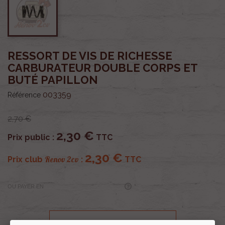
RESSORT DE VIS DE RICHESSE
CARBURATEUR DOUBLE CORPS ET
BUTÉ PAPILLON
003359
Référence
2,70 €
2,30 €
Prix public :
TTC
2,30 €
Renov 2cv
Prix club
:
TTC
OU PAYER EN
Profitez de prix remisés