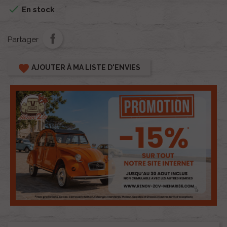

En stock
Partager
favorite
AJOUTER À MA LISTE D'ENVIES