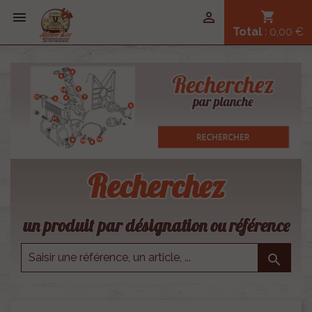


shopping_cart
Total
: 0,00 €
Recherchez
un produit par désignation ou référence
