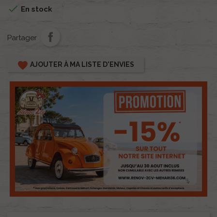

En stock
Partager
favorite
AJOUTER À MA LISTE D'ENVIES