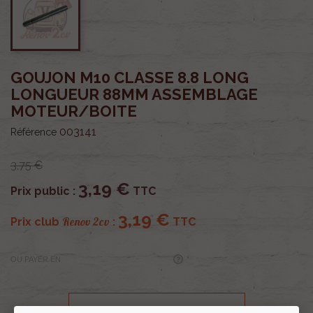
GOUJON M10 CLASSE 8.8 LONG
LONGUEUR 88MM ASSEMBLAGE
MOTEUR/BOITE
003141
Référence
3,75 €
3,19 €
Prix public :
TTC
3,19 €
Renov 2cv
Prix club
:
TTC
OU PAYER EN
Profitez de prix remisés