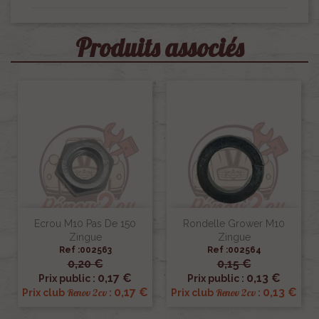
Produits associés
Ecrou M10 Pas De 150
Rondelle Grower M10
Zingue
Zingue
Ref :002563
Ref :002564
0,20 €
0,15 €
0,17 €
0,13 €
Prix public :
Prix public :
0,17 €
0,13 €
Renov 2cv
Renov 2cv
Prix club
:
Prix club
: