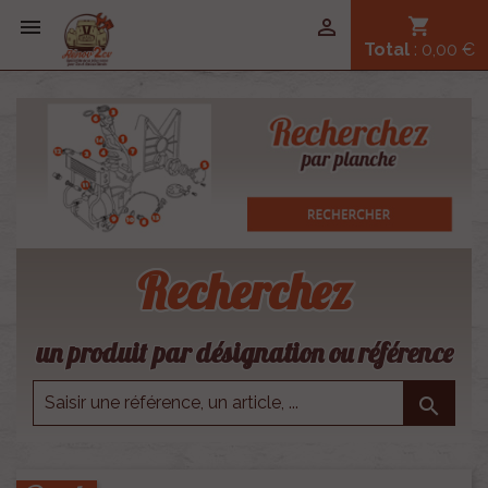


shopping_cart
Total
: 0,00 €
Recherchez
un produit par désignation ou référence
