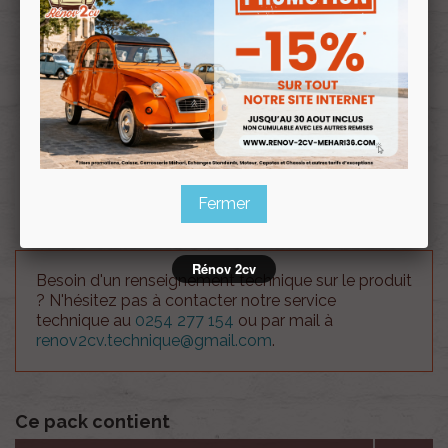
Profitez de prix remisés
Renov 2cv
avec la Carte club
Souscrire
Renov 2cv
au club
Rivet Alu / Acier spécial ABS méhari 4.8 x20 sachet
de 50.
Fermer
Rénov 2cv
Besoin d'un renseignement technique sur le produit
? N'hésitez pas à contacter notre service
technique au
0254 277 154
ou par mail à
renov2cv.technique@gmail.com
.
Ce pack contient