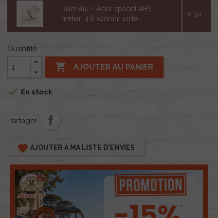
Rivet Alu / Acier spécial ABS
x 50
méhari 4.8 x20mm unité
Quantité

AJOUTER AU PANIER

En stock
Partager
favorite
AJOUTER À MA LISTE D'ENVIES