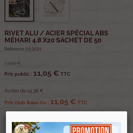
RIVET ALU / ACIER SPÉCIAL ABS
MÉHARI 4.8 X20 SACHET DE 50
003021
Référence
13,00 €
11,05 €
Prix public :
TTC
Au lieu de 19,38 €
11,05 €
Renov 2cv
Prix club
:
TTC
OU PAYER EN