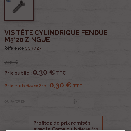
VIS TÊTE CYLINDRIQUE FENDUE
M5*20 ZINGUE
003027
Référence
0,35 €
0,30 €
Prix public :
TTC
0,30 €
Renov 2cv
Prix club
:
TTC
OU PAYER EN
Profitez de prix remisés
Renov 2cv
avec la Carte club