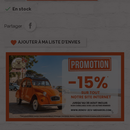

En stock
Partager
favorite
AJOUTER À MA LISTE D'ENVIES