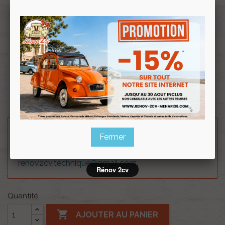
Souscrire
Renov 2cv
au club
Vis Tête cylindrique fendue M5*20 zingue .
Pour le remplacement de vis de couvercle
carburateur M5.
Besoin d'un renseignement technique sur le produit
Fermer
? N'hésitez pas à contacter notre service
technique au
0254 277 154
ou par mail à
renov2cv.technique@gmail.com
.
Rénov 2cv
Quantité

AJOUTER AU PANIER