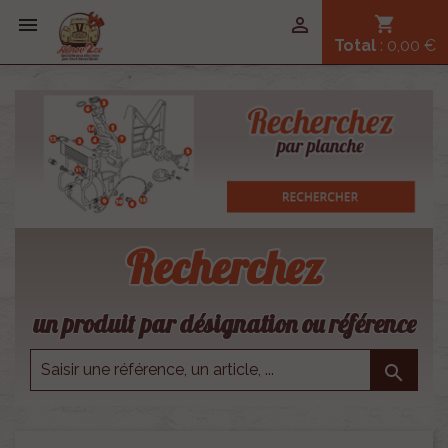


shopping_cart
Total
: 0,00 €
Recherchez
un produit par désignation ou référence
