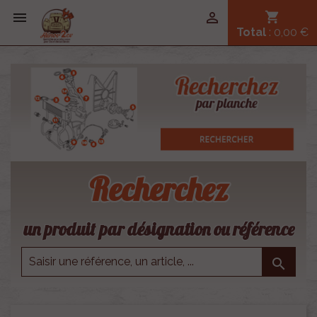


shopping_cart
Total
: 0,00 €
Recherchez
un produit par désignation ou référence
