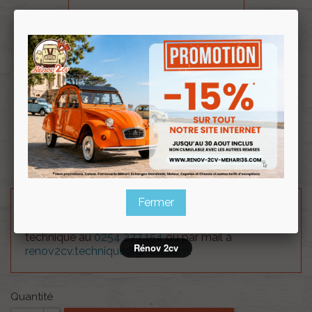
Souscrire
Renov 2cv
au club
Lot de 4 agrafes plastique pour la fixation des
baguettes en aluminium de porte.
Se monte sur Dyane et Acadiane.
Prévoir 1 lot de 4 agrafes pour une baguette.
Fermer
Besoin d'un renseignement technique sur le produit
? N'hésitez pas à contacter notre service
technique au
0254 277 154
ou par mail à
Rénov 2cv
renov2cv.technique@gmail.com
.
Quantité