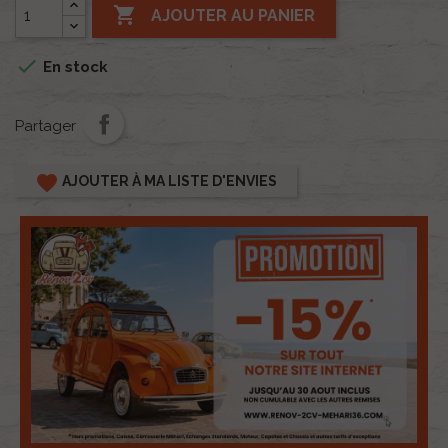

AJOUTER AU PANIER

En stock
Partager
favorite
AJOUTER À MA LISTE D'ENVIES