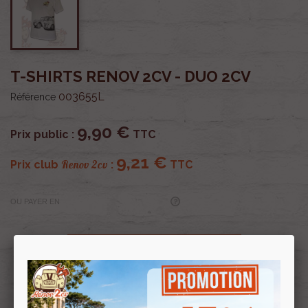
T-SHIRTS RENOV 2CV - DUO 2CV
003655L
Référence
9,90 €
Prix public :
TTC
9,21 €
Renov 2cv
Prix club
:
TTC
OU PAYER EN
Profitez de prix remisés
Renov 2cv
avec la Carte club
Souscrire