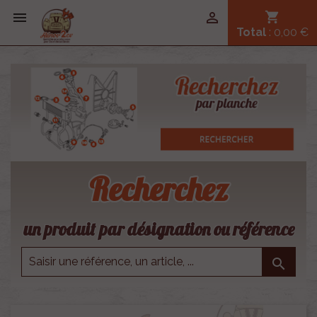


shopping_cart
Total
: 0,00 €
Recherchez
un produit par désignation ou référence
