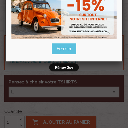
Renov 2cv
au club
Matière : 100% COTON
Besoin d'un renseignement technique sur le produit
Fermer
? N'hésitez pas à contacter notre service
technique au
0254 277 154
ou par mail à
renov2cv.technique@gmail.com
.
Rénov 2cv
Pensez à choisir votre TSHIRTS
Quantité

AJOUTER AU PANIER