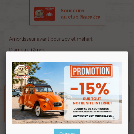
Souscrire
Renov 2cv
au club
Amortisseur avant pour 2cv et méhari.
Diamètre 12mm.
Retrouvez le guide de montage :
ICI
Entraxe pliée: 345mm; Entraxe dépliée: 535mm.
Besoin d'un renseignement technique sur le produit
? N'hésitez pas à contacter notre service
technique au
0254 277 154
ou par mail à
renov2cv.technique@gmail.com
.
Quantité