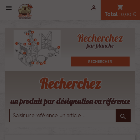


shopping_cart
Total
: 0,00 €
Recherchez
un produit par désignation ou référence
