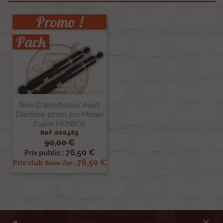
Promo !
Pack
Paire D'amortisseur Avant
Diamètre 12mm 2cv Mehari
Dyane MONROE
Ref :000489
90,00 €
76,50 €
Prix public :
76,50 €
Renov 2cv
Prix club
:
